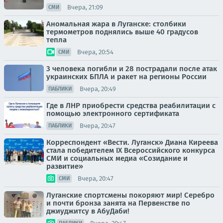
Вчера, 21:09
СМИ
Аномальная жара в Луганске: столбики
термометров поднялись выше 40 градусов
тепла
Вчера, 20:54
СМИ
3 человека погибли и 28 пострадали после атак
украинских БПЛА и ракет на регионы России
Вчера, 20:49
ПАБЛИКИ
Где в ЛНР приобрести средства реабилитации с
помощью электронного сертификата
Вчера, 20:47
ПАБЛИКИ
Корреспондент «Вести. Луганск» Диана Киреева
стала победителем IX Всероссийского конкурса
СМИ и социальных медиа «Созидание и
развитие»
Вчера, 20:47
СМИ
Луганские спортсмены покоряют мир! Серебро
и почти бронза занята на Первенстве по
джиуджитсу в АбуДаби!