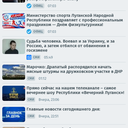
07:03
ОФИЦ.
Министерство спорта Луганской Народной
Республики поздравляет с профессиональным
праздником — Днём физкультурника!
07:03
ОФИЦ.
Судьба человека. Воевал и за Украину, и за
Россию, а затем отбился от обвинения в
госизмене
05:49
СМИ
Марочко: Драпатый распорядился начать
мясные штурмы на дружковском участке в ДНР
01:12
СМИ
Прямо сейчас на нашем телеканале – самое
вечернее шоу Республики «Вечерний Луганск»!
Вчера, 23:06
СМИ
Главные новости сегодняшнего дня:
Вчера, 22:51
СМИ