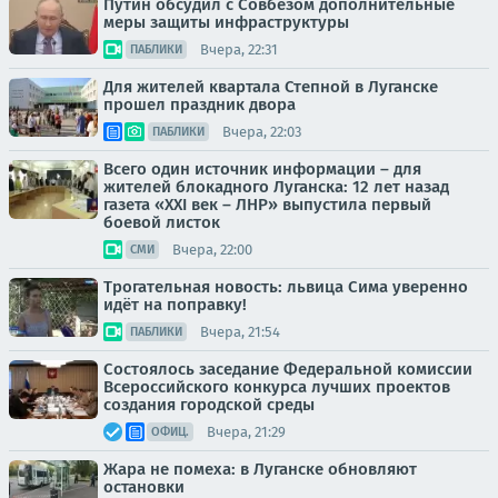
Путин обсудил с Совбезом дополнительные
меры защиты инфраструктуры
Вчера, 22:31
ПАБЛИКИ
Для жителей квартала Степной в Луганске
прошел праздник двора
Вчера, 22:03
ПАБЛИКИ
Всего один источник информации – для
жителей блокадного Луганска: 12 лет назад
газета «XXI век – ЛНР» выпустила первый
боевой листок
Вчера, 22:00
СМИ
Трогательная новость: львица Сима уверенно
идёт на поправку!
Вчера, 21:54
ПАБЛИКИ
Состоялось заседание Федеральной комиссии
Всероссийского конкурса лучших проектов
создания городской среды
Вчера, 21:29
ОФИЦ.
Жара не помеха: в Луганске обновляют
остановки