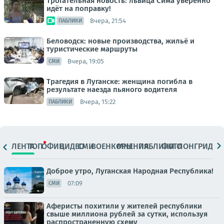
Трогательная новость: львица Сима уверенно
идёт на поправку!
Вчера, 21:54
ПАБЛИКИ
Беловодск: новые производства, жильё и
туристические маршруты
Вчера, 19:05
СМИ
Трагедия в Луганске: женщина погибла в
результате наезда пьяного водителя
Вчера, 15:22
ПАБЛИКИ
ЛЕНТА
ТОП
ОФИЦ.
ВИДЕО
СМИ
ВОЕНКОРЫ
МНЕНИЯ
ПАБЛИКИ
ФОТО
ЛОНГРИДЫ
Доброе утро, Луганская Народная Республика!
07:09
СМИ
Аферисты похитили у жителей республики
свыше миллиона рублей за сутки, используя
распространенную схему