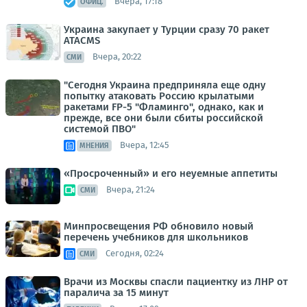
Вчера, 17:18
ОФИЦ.
Украина закупает у Турции сразу 70 ракет
ATACMS
Вчера, 20:22
СМИ
"Сегодня Украина предприняла еще одну
попытку атаковать Россию крылатыми
ракетами FP-5 "Фламинго", однако, как и
прежде, все они были сбиты российской
системой ПВО"
Вчера, 12:45
МНЕНИЯ
«Просроченный» и его неуемные аппетиты
Вчера, 21:24
СМИ
Минпросвещения РФ обновило новый
перечень учебников для школьников
Сегодня, 02:24
СМИ
Врачи из Москвы спасли пациентку из ЛНР от
паралича за 15 минут