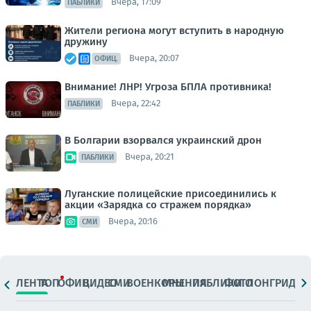
Вчера, 17:09
ПАБЛИКИ
Жители региона могут вступить в народную
дружину
Вчера, 20:07
ОФИЦ.
Внимание! ЛНР! Угроза БПЛА противника!
Вчера, 22:42
ПАБЛИКИ
В Болгарии взорвался украинский дрон
Вчера, 20:21
ПАБЛИКИ
Луганские полицейские присоединились к
акции «Зарядка со стражем порядка»
Вчера, 20:16
СМИ
ЛЕНТА
ТОП
ОФИЦ.
ВИДЕО
СМИ
ВОЕНКОРЫ
МНЕНИЯ
ПАБЛИКИ
ФОТО
ЛОНГРИДЫ