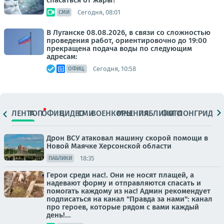
спасаться от жары?
Сегодня, 08:01
СМИ
В Луганске 08.08.2026, в связи со сложностью
проведения работ, ориентировочно до 19:00
прекращена подача воды по следующим
адресам:
Сегодня, 10:58
ОФИЦ.
ЛЕНТА
ТОП
ОФИЦ.
ВИДЕО
СМИ
ВОЕНКОРЫ
МНЕНИЯ
ПАБЛИКИ
ФОТО
ЛОНГРИДЫ
Дрон ВСУ атаковал машину скорой помощи в
Новой Маячке Херсонской области
18:35
ПАБЛИКИ
Герои среди нас!. Они не носят плащей, а
надевают форму и отправляются спасать и
помогать каждому из нас! Админ рекомендует
подписаться на канал "Правда за нами": канал
про героев, которые рядом с вами каждый
день!...