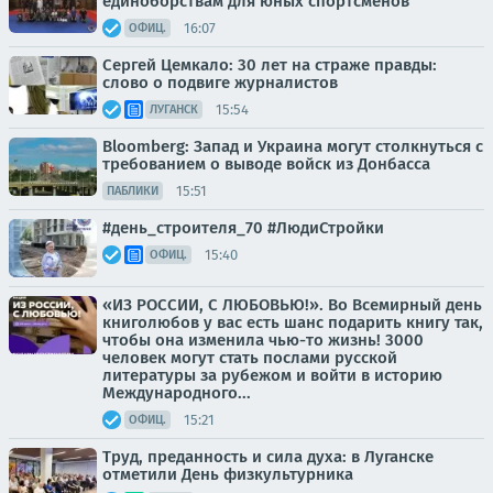
единоборствам для юных спортсменов
16:07
ОФИЦ.
Сергей Цемкало: 30 лет на страже правды:
слово о подвиге журналистов
15:54
ЛУГАНСК
Bloomberg: Запад и Украина могут столкнуться с
требованием о выводе войск из Донбасса
15:51
ПАБЛИКИ
#день_строителя_70 #ЛюдиСтройки
15:40
ОФИЦ.
«ИЗ РОССИИ, С ЛЮБОВЬЮ!». Во Всемирный день
книголюбов у вас есть шанс подарить книгу так,
чтобы она изменила чью-то жизнь! 3000
человек могут стать послами русской
литературы за рубежом и войти в историю
Международного...
15:21
ОФИЦ.
Труд, преданность и сила духа: в Луганске
отметили День физкультурника