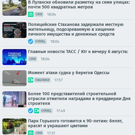
В Луганске обновили разметку на семи улицах:
почти 500 квадратных метров
18:04
СМИ
Полицейские Стаханова задержали местную
жительницу, подозреваемую в хищении
личного имущества и денежных средств
18:04
ОФИЦ.
Главные новости ТАСС / Юг к вечеру 6 августа:
18:04
СМИ
Момент атаки судна у берегов Одессы
17:57
ПАБЛИКИ
Более 100 представителей строительной
отрасли отметили наградами в преддверии Дня
строителя
17:49
ОФИЦ.
Парк Горького готовится к 90-летию: белят,
красят и украшают цветами
17:31
СМИ