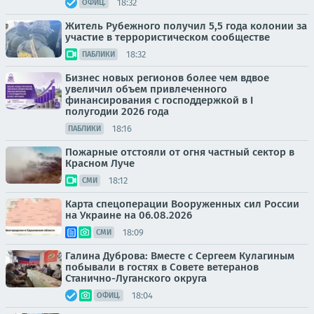
18:32
ОФИЦ.
Житель Рубежного получил 5,5 года колонии за
участие в террористическом сообществе
18:32
ПАБЛИКИ
Бизнес новых регионов более чем вдвое
увеличил объем привлеченного
финансирования с господдержкой в I
полугодии 2026 года
18:16
ПАБЛИКИ
Пожарные отстояли от огня частный сектор в
Красном Луче
18:12
СМИ
Карта спецоперации Вооруженных сил России
на Украине на 06.08.2026
18:09
СМИ
Галина Дуброва: Вместе с Сергеем Кулагиным
побывали в гостях в Совете ветеранов
Станично-Луганского округа
18:04
ОФИЦ.