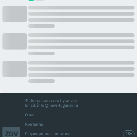
© Лента новостей Луганска
Email:
info@news-lugansk.ru
О нас
Контакты
ZOV
18+
Редакционная политика