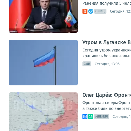
Ранения получили 5 чел
Сегодня, 12:
ОФИЦ.
Утром в Луганске 
Сегодня утром украинск
хранились безалкогольны
Сегодня, 13:06
СМИ
Олег Царёв: Фронт
Фронтовая сводкаФронто
а также били по энергет
Сегодня, 1
МНЕНИЯ