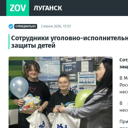
ZOV
ЛУГАНСК
2 июня 2026, 15:51
ОФИЦИАЛЬНО
Сотрудники уголовно-исполнитель
защиты детей
Сот
защ
В М
Рос
нес
В 
нес
При