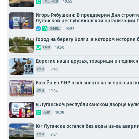
19:55
ПАБЛИКИ
Игорь Рябушкин: В преддверии Дня строите
Луганской республиканской организации П
19:55
ОФИЦ.
Город на берегу Волги, в котором история
19:50
СМИ
Дорогие наши друзья, товарищи и подписч
19:42
СМИ
Боксёр из ЛНР взял золото на всероссийс
19:34
СМИ
В Луганском республиканском дворце кул
19:29
СМИ
Юг Луганска остался без воды из-за авари
19:24
СМИ