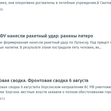
овек, они оперативно доставлены в лечебные учреждения.В Сватов
39
ВФУ нанесли ракетный удар: ранены пятеро
ие формирования нанесли ракетный удар по Луганску. Под прицел 
е напитки. В результате атаки пострадали пять человек, их...
овая сводка. Фронтовая сводка 6 августа
вая сводка 6 августаНа Херсонском направлении ВС РФ уничтожи
ике Херсона: местные власти заявили о полном обесточивании города
9:13