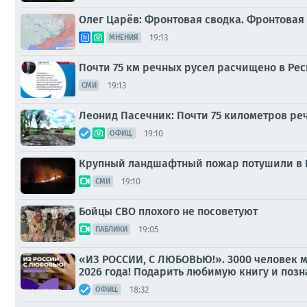
Олег Царёв: Фронтовая сводка. Фронтовая 
19:13
МНЕНИЯ
Почти 75 км речных русел расчищено в Ре
19:13
СМИ
Леонид Пасечник: Почти 75 километров реч
19:10
ОФИЦ.
Крупный ландшафтный пожар потушили в 
19:10
СМИ
Бойцы СВО плохого не посоветуют
19:05
ПАБЛИКИ
«ИЗ РОССИИ, С ЛЮБОВЬЮ!». 3000 человек м
2026 года! Подарить любимую книгу и позна
18:32
ОФИЦ.