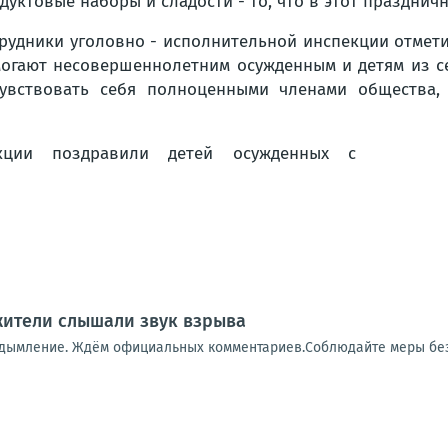
дуктовые наборы и сладости - то, что в этот празднич
рудники уголовно - исполнительной инспекции отмети
огают несовершеннолетним осужденным и детям из се
увствовать себя полноценными членами общества,
 жители слышали звук взрыва
адымление. Ждём официальных комментариев.Соблюдайте меры бе