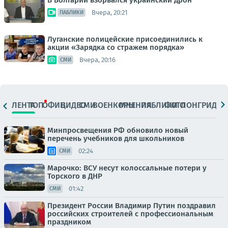
В Болгарии взорвался украинский дрон
Вчера, 20:21
ПАБЛИКИ
Луганские полицейские присоединились к
акции «Зарядка со стражем порядка»
Вчера, 20:16
СМИ
ЛЕНТА
ТОП
ОФИЦ.
ВИДЕО
СМИ
ВОЕНКОРЫ
МНЕНИЯ
ПАБЛИКИ
ФОТО
ЛОНГРИДЫ
Минпросвещения РФ обновило новый
перечень учебников для школьников
02:24
СМИ
Марочко: ВСУ несут колоссальные потери у
Торского в ДНР
01:42
СМИ
Президент России Владимир Путин поздравил
российских строителей с профессиональным
праздником