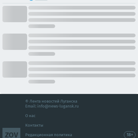
© Лента новостей Луганска
Email:
info@news-lugansk.ru
О нас
Контакты
ZOV
18+
Редакционная политика