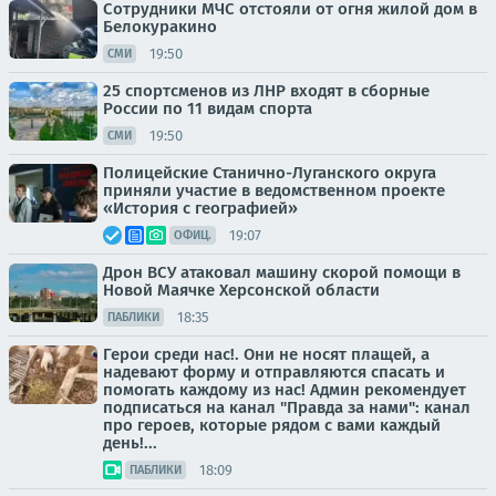
Сотрудники МЧС отстояли от огня жилой дом в
Белокуракино
19:50
СМИ
25 спортсменов из ЛНР входят в сборные
России по 11 видам спорта
19:50
СМИ
Полицейские Станично-Луганского округа
приняли участие в ведомственном проекте
«История с географией»
19:07
ОФИЦ.
Дрон ВСУ атаковал машину скорой помощи в
Новой Маячке Херсонской области
18:35
ПАБЛИКИ
Герои среди нас!. Они не носят плащей, а
надевают форму и отправляются спасать и
помогать каждому из нас! Админ рекомендует
подписаться на канал "Правда за нами": канал
про героев, которые рядом с вами каждый
день!...
18:09
ПАБЛИКИ