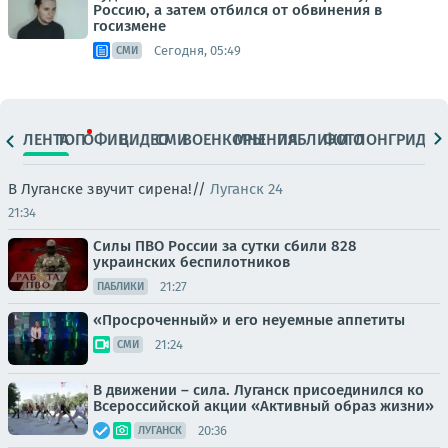
Россию, а затем отбился от обвинения в
госизмене
Сегодня, 05:49
СМИ
ЛЕНТА
ТОП
ОФИЦ.
ВИДЕО
СМИ
ВОЕНКОРЫ
МНЕНИЯ
ПАБЛИКИ
ФОТО
ЛОНГРИДЫ
В Луганске звучит сирена!//
Луганск 24
21:34
Силы ПВО России за сутки сбили 828
украинских беспилотников
21:27
ПАБЛИКИ
«Просроченный» и его неуемные аппетиты
21:24
СМИ
В движении – сила. Луганск присоединился ко
Всероссийской акции «Активный образ жизни»
20:36
ЛУГАНСК