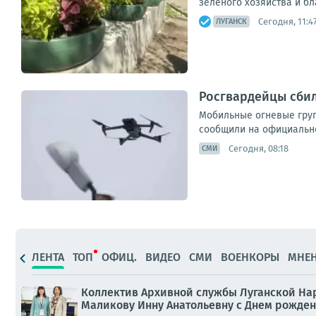
зеленого хозяйства и бл
Сегодня, 11:4
ЛУГАНСК
Росгвардейцы сбил
Мобильные огневые груп
сообщили на официально
Сегодня, 08:18
СМИ
ЛЕНТА
ТОП
ОФИЦ.
ВИДЕО
СМИ
ВОЕНКОРЫ
МНЕ
Коллектив Архивной службы Луганской На
Маликову Инну Анатольевну с Днем рожден