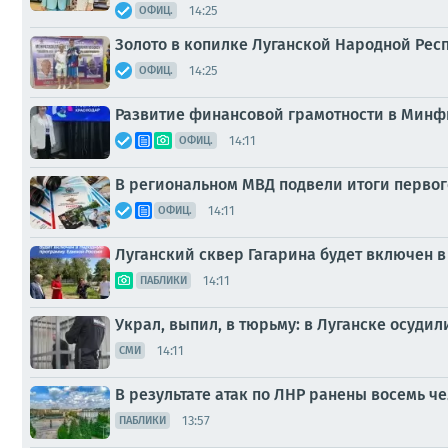
14:25
ОФИЦ.
Золото в копилке Луганской Народной Рес
14:25
ОФИЦ.
Развитие финансовой грамотности в Минф
14:11
ОФИЦ.
В региональном МВД подвели итоги первог
14:11
ОФИЦ.
Луганский сквер Гагарина будет включен 
14:11
ПАБЛИКИ
Украл, выпил, в тюрьму: в Луганске осуди
14:11
СМИ
В результате атак по ЛНР ранены восемь ч
13:57
ПАБЛИКИ