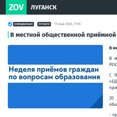
ZOV
ЛУГАНСК
15 мая 2026, 17:16
ОФИЦИАЛЬНО
ЛУГАНСК
В местной общественной приёмной 
В м
В м
РОС
С 1
«ЕД
при
20 
общ
- п