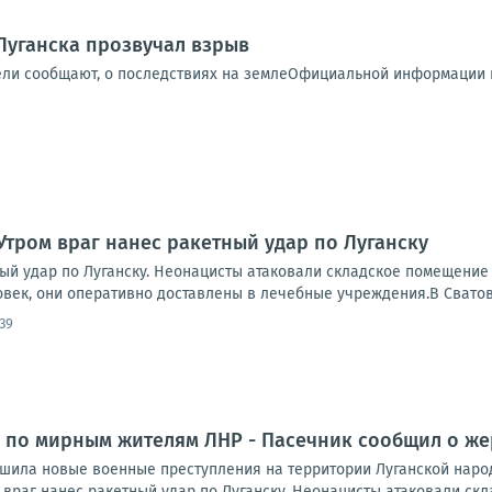
Луганска прозвучал взрыв
ели сообщают, о последствиях на землеОфициальной информации п
Утром враг нанес ракетный удар по Луганску
ный удар по Луганску. Неонацисты атаковали складское помещение
овек, они оперативно доставлены в лечебные учреждения.В Сватов
39
 по мирным жителям ЛНР - Пасечник сообщил о же
шила новые военные преступления на территории Луганской народ
враг нанес ракетный удар по Луганску. Неонацисты атаковали скл