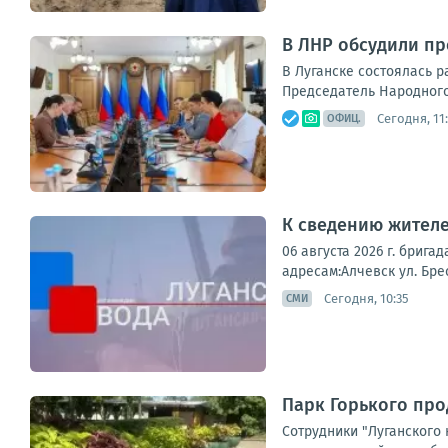
В ЛНР обсудили п
В Луганске состоялась 
Председатель Народного 
Сегодня, 11
ОФИЦ.
К сведению жителе
06 августа 2026 г. бри
адресам:Алчевск ул. Брес
Сегодня, 10:35
СМИ
Парк Горького пр
Сотрудники "Луганского