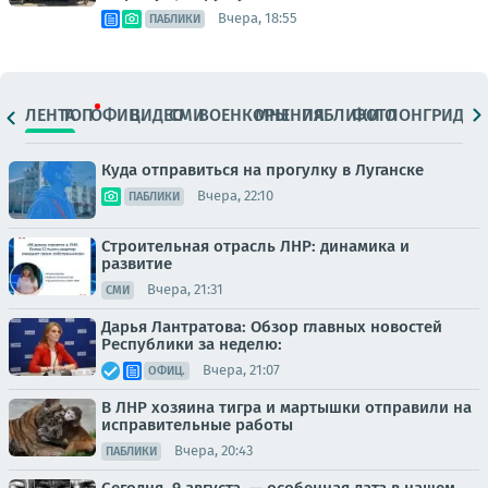
Вчера, 18:55
ПАБЛИКИ
ЛЕНТА
ТОП
ОФИЦ.
ВИДЕО
СМИ
ВОЕНКОРЫ
МНЕНИЯ
ПАБЛИКИ
ФОТО
ЛОНГРИДЫ
Куда отправиться на прогулку в Луганске
Вчера, 22:10
ПАБЛИКИ
Строительная отрасль ЛНР: динамика и
развитие
Вчера, 21:31
СМИ
Дарья Лантратова: Обзор главных новостей
Республики за неделю:
Вчера, 21:07
ОФИЦ.
В ЛНР хозяина тигра и мартышки отправили на
исправительные работы
Вчера, 20:43
ПАБЛИКИ
Сегодня, 9 августа, — особенная дата в нашем