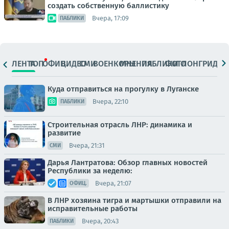
создать собственную баллистику
Вчера, 17:09
ПАБЛИКИ
ЛЕНТА
ТОП
ОФИЦ.
ВИДЕО
СМИ
ВОЕНКОРЫ
МНЕНИЯ
ПАБЛИКИ
ФОТО
ЛОНГРИДЫ
Куда отправиться на прогулку в Луганске
Вчера, 22:10
ПАБЛИКИ
Строительная отрасль ЛНР: динамика и
развитие
Вчера, 21:31
СМИ
Дарья Лантратова: Обзор главных новостей
Республики за неделю:
Вчера, 21:07
ОФИЦ.
В ЛНР хозяина тигра и мартышки отправили на
исправительные работы
Вчера, 20:43
ПАБЛИКИ