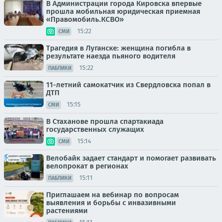
В Администрации города Кировска впервые
прошла мобильная юридическая приемная
«Правомобиль.КСВО»
15:22
СМИ
Трагедия в Луганске: женщина погибла в
результате наезда пьяного водителя
15:22
ПАБЛИКИ
11-летний самокатчик из Свердловска попал в
ДТП
15:15
СМИ
В Стаханове прошла спартакиада
государственных служащих
15:14
СМИ
Велобайк задает стандарт и помогает развивать
велопрокат в регионах
15:11
ПАБЛИКИ
Приглашаем на вебинар по вопросам
выявления и борьбы с инвазивными
растениями