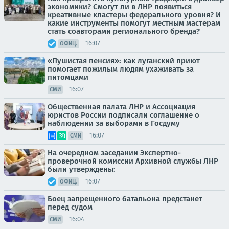
экономики? Смогут ли в ЛНР появиться
креативные кластеры федерального уровня? И
какие инструменты помогут местным мастерам
стать соавторами регионального бренда?
16:07
ОФИЦ.
«Пушистая пенсия»: как луганский приют
помогает пожилым людям ухаживать за
питомцами
16:07
СМИ
Общественная палата ЛНР и Ассоциация
юристов России подписали соглашение о
наблюдении за выборами в Госдуму
16:07
СМИ
На очередном заседании Экспертно-
проверочной комиссии Архивной службы ЛНР
были утверждены:
16:07
ОФИЦ.
Боец запрещенного батальона предстанет
перед судом
16:04
СМИ