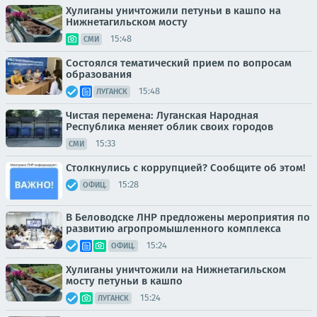
Хулиганы уничтожили петуньи в кашпо на
Нижнетагильском мосту
15:48
СМИ
Состоялся тематический прием по вопросам
образования
15:48
ЛУГАНСК
Чистая перемена: Луганская Народная
Республика меняет облик своих городов
15:33
СМИ
Столкнулись с коррупцией? Сообщите об этом!
15:28
ОФИЦ.
В Беловодске ЛНР предложены мероприятия по
развитию агропромышленного комплекса
15:24
ОФИЦ.
Хулиганы уничтожили на Нижнетагильском
мосту петуньи в кашпо
15:24
ЛУГАНСК