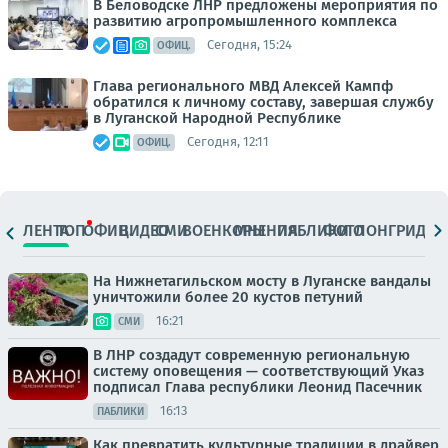
В Беловодске ЛНР предложены мероприятия по
развитию агропромышленного комплекса
Сегодня, 15:24
ОФИЦ.
Глава регионального МВД Алексей Кампф
обратился к личному составу, завершая службу
в Луганской Народной Республике
Сегодня, 12:11
ОФИЦ.
ЛЕНТА
ТОП
ОФИЦ.
ВИДЕО
СМИ
ВОЕНКОРЫ
МНЕНИЯ
ПАБЛИКИ
ФОТО
ЛОНГРИДЫ
На Нижнетагильском мосту в Луганске вандалы
уничтожили более 20 кустов петуний
16:21
СМИ
В ЛНР создадут современную региональную
систему оповещения — соответствующий Указ
подписал Глава республики Леонид Пасечник
16:13
ПАБЛИКИ
Как превратить культурные традиции в драйвер