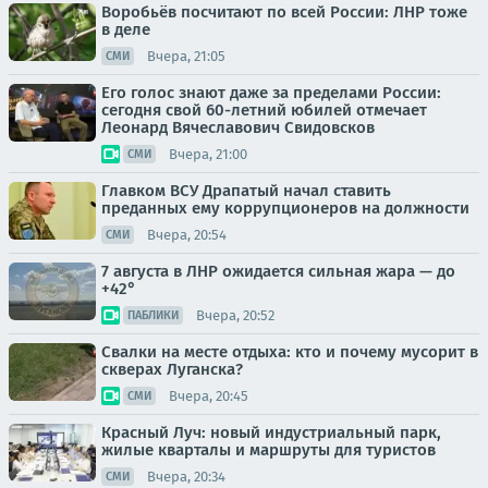
Воробьёв посчитают по всей России: ЛНР тоже
в деле
Вчера, 21:05
СМИ
Его голос знают даже за пределами России:
сегодня свой 60-летний юбилей отмечает
Леонард Вячеславович Свидовсков
Вчера, 21:00
СМИ
Главком ВСУ Драпатый начал ставить
преданных ему коррупционеров на должности
Вчера, 20:54
СМИ
7 августа в ЛНР ожидается сильная жара — до
+42°
Вчера, 20:52
ПАБЛИКИ
Свалки на месте отдыха: кто и почему мусорит в
скверах Луганска?
Вчера, 20:45
СМИ
Красный Луч: новый индустриальный парк,
жилые кварталы и маршруты для туристов
Вчера, 20:34
СМИ