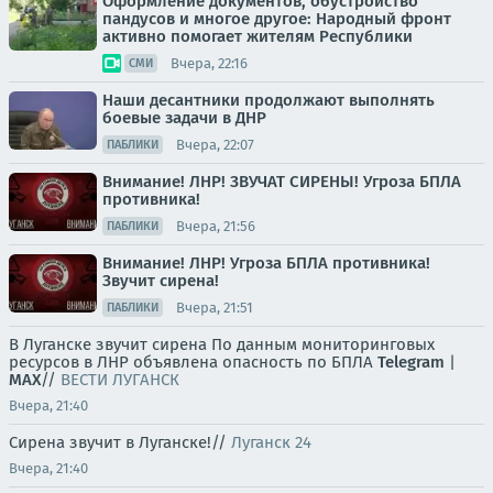
Оформление документов, обустройство
пандусов и многое другое: Народный фронт
активно помогает жителям Республики
Вчера, 22:16
СМИ
Наши десантники продолжают выполнять
боевые задачи в ДНР
Вчера, 22:07
ПАБЛИКИ
Внимание! ЛНР! ЗВУЧАТ СИРЕНЫ! Угроза БПЛА
противника!
Вчера, 21:56
ПАБЛИКИ
Внимание! ЛНР! Угроза БПЛА противника!
Звучит сирена!
Вчера, 21:51
ПАБЛИКИ
В Луганске звучит сирена По данным мониторинговых
ресурсов в ЛНР объявлена опасность по БПЛА
Telegram
|
MAX
//
ВЕСТИ ЛУГАНСК
Вчера, 21:40
Сирена звучит в Луганске!//
Луганск 24
Вчера, 21:40