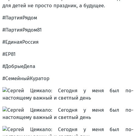
для детей не просто праздник, а будущее.
#ПартияРядом
#ПартияРядом81
#ЕдинаяРоссия
#ЕР81
#ДобрыеДела
#СемейныйКуратор