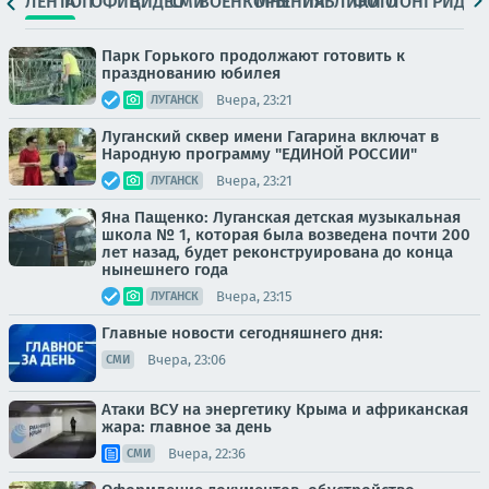
ЛЕНТА
ТОП
ОФИЦ.
ВИДЕО
СМИ
ВОЕНКОРЫ
МНЕНИЯ
ПАБЛИКИ
ФОТО
ЛОНГРИДЫ
Парк Горького продолжают готовить к
празднованию юбилея
Вчера, 23:21
ЛУГАНСК
Луганский сквер имени Гагарина включат в
Народную программу "ЕДИНОЙ РОССИИ"
Вчера, 23:21
ЛУГАНСК
Яна Пащенко: Луганская детская музыкальная
школа № 1, которая была возведена почти 200
лет назад, будет реконструирована до конца
нынешнего года
Вчера, 23:15
ЛУГАНСК
Главные новости сегодняшнего дня:
Вчера, 23:06
СМИ
Атаки ВСУ на энергетику Крыма и африканская
жара: главное за день
Вчера, 22:36
СМИ