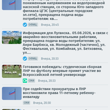
пониженным напряжением на водопроводной
насосной станции, со стороны Юго-западного
филиала ЦГЭС (центральные городские
эл.сети), прекращена подача воды
потребителям: кв....
Вчера, 20:45
ОФИЦ.
Информация для Луганска.. 05.08.2026, в связи с
аварийно-восстановительными работами,
прекращена подача воды потребителям: ул.
Анри Барбюса, кв. Молодежный (частично), ул.
Фестивальная, ул. Комбайная, ул. Бетховена,
ул....
Вчера, 20:33
ОФИЦ.
Готовимся побеждать: студенческая сборная
ЛНР по футболу впервые примет участие во
Всероссийской летней универсиаде
Вчера, 20:33
СМИ
При содействии прокуратуры в ЛНР
восстановили права 11-летнему ребенку-
инвалиду
Вчера, 20:30
СМИ