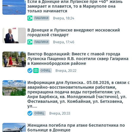
Если в Донецке или Луганске при +40° жизнь
замирает и плавится, то в Мариуполе она
только начинается
Вчера, 18:24
ПАБЛИКИ
В Донецке и Луганске внедряют московский
городской стандарт
Вчера, 17:46
ПАБЛИКИ
Виктор Водолацкий: Вместе с главой города
Луганска Пащенко Я.В. посетили сквер Гагарина
в Каменнобродском районе
Вчера, 20:22
ОФИЦ.
Информация для Луганска.. 05.08.2026, в связи с
аварийно-восстановительными работами,
прекращена подача воды потребителям: ул.
Анри Барбюса, кв. Молодежный (частично), ул.
Фестивальная, ул. Комбайная, ул. Бетховена,
ул....
Вчера, 20:33
ОФИЦ.
Женщина погибла при атаке беспилотника по
больнице в Донецке