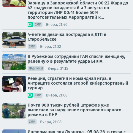
Зарницу в Запорожской области 00:22 Жара до
42 градусов ожидается 6 и 7 августа по
территории ЛНР 00:41 Более 50%
подготовительных мероприятий к...
Вчера, 21:46
СМИ
4-летняя девочка пострадала в ДТП в
Старобельске
Вчера, 21:22
СМИ
В Рубежном сотрудники ГАИ спасли женщину,
раненную в результате удара БПЛА
Вчера, 21:15
ПАБЛИКИ
Реакция, стратегия и командная игра: в
Антраците состоялся второй киберспортивный
турнир
Вчера, 21:08
СМИ
Почти 900 тысяч рублей штрафов уже
выписали за нарушение противопожарного
режима в ЛНР
Вчера, 21:08
СМИ
Информация для Луганска.. 05.08.26, в связи с