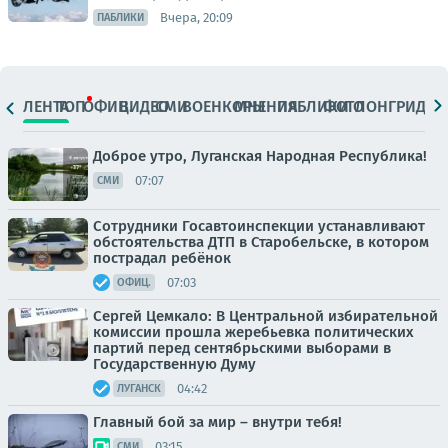
Вчера, 20:09
ПАБЛИКИ
ЛЕНТА
ТОП
ОФИЦ.
ВИДЕО
СМИ
ВОЕНКОРЫ
МНЕНИЯ
ПАБЛИКИ
ФОТО
ЛОНГРИДЫ
Доброе утро, Луганская Народная Республика!
07:07
СМИ
Сотрудники Госавтоинспекции устанавливают
обстоятельства ДТП в Старобельске, в котором
пострадал ребёнок
07:03
ОФИЦ.
Сергей Цемкало: В Центральной избирательной
комиссии прошла жеребьевка политических
партий перед сентябрьскими выборами в
Государственную Думу
04:42
ЛУГАНСК
Главный бой за мир – внутри тебя!
03:15
СМИ