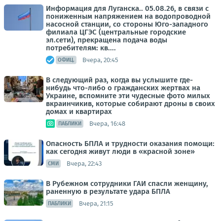
Информация для Луганска.. 05.08.26, в связи с
пониженным напряжением на водопроводной
насосной станции, со стороны Юго-западного
филиала ЦГЭС (центральные городские
эл.сети), прекращена подача воды
потребителям: кв....
Вчера, 20:45
ОФИЦ.
В следующий раз, когда вы услышите где-
нибудь что-либо о гражданских жертвах на
Украине, вспомните эти чудесные фото милых
вкраинчикив, которые собирают дроны в своих
домах и квартирах
Вчера, 16:48
ПАБЛИКИ
Опасность БПЛА и трудности оказания помощи:
как сегодня живут люди в «красной зоне»
Вчера, 22:43
СМИ
В Рубежном сотрудники ГАИ спасли женщину,
раненную в результате удара БПЛА
Вчера, 21:15
ПАБЛИКИ