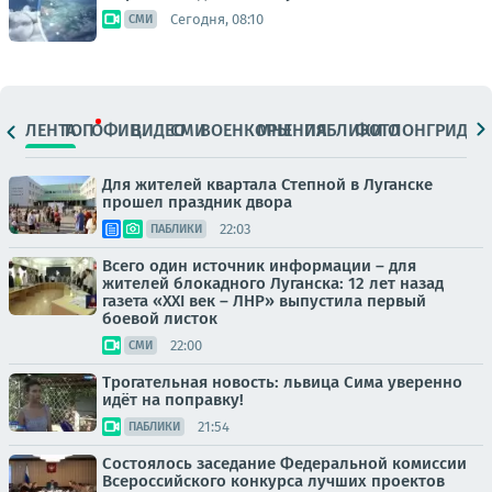
Сегодня, 08:10
СМИ
ЛЕНТА
ТОП
ОФИЦ.
ВИДЕО
СМИ
ВОЕНКОРЫ
МНЕНИЯ
ПАБЛИКИ
ФОТО
ЛОНГРИДЫ
Для жителей квартала Степной в Луганске
прошел праздник двора
22:03
ПАБЛИКИ
Всего один источник информации – для
жителей блокадного Луганска: 12 лет назад
газета «XXI век – ЛНР» выпустила первый
боевой листок
22:00
СМИ
Трогательная новость: львица Сима уверенно
идёт на поправку!
21:54
ПАБЛИКИ
Состоялось заседание Федеральной комиссии
Всероссийского конкурса лучших проектов