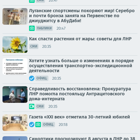
20:47
СМИ
Луганские спортсмены покоряют мир! Серебро
и почти бронза занята на Первенстве по
джиуджитсу в АбуДаби!
20:47
ПАБЛИКИ
Как спасти растения от жары: советы для ЛНР
20:35
СМИ
Хотите узнать больше о изменениях в порядке
осуществления транспортно-экспедиционной
деятельности
20:35
ОФИЦ.
Справедливость восстановлена: Прокуратура
ЛНР помогла постояльцу Антрацитовского
дома-интерната
20:35
СМИ
Газета «XXI век» отметила 30-летний юбилей
20:18
ОФИЦ.
Синоптики прогнозируют 8 августа в ЛНР до 38