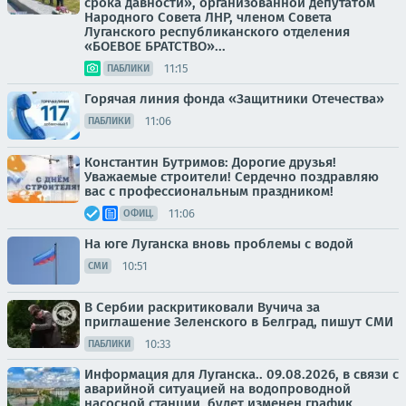
срока давности», организованной депутатом
Народного Совета ЛНР, членом Совета
Луганского республиканского отделения
«БОЕВОЕ БРАТСТВО»...
11:15
ПАБЛИКИ
Горячая линия фонда «Защитники Отечества»
11:06
ПАБЛИКИ
Константин Бутримов: Дорогие друзья!
Уважаемые строители! Сердечно поздравляю
вас с профессиональным праздником!
11:06
ОФИЦ.
На юге Луганска вновь проблемы с водой
10:51
СМИ
В Сербии раскритиковали Вучича за
приглашение Зеленского в Белград, пишут СМИ
10:33
ПАБЛИКИ
Информация для Луганска.. 09.08.2026, в связи с
аварийной ситуацией на водопроводной
насосной станции, будет изменен график