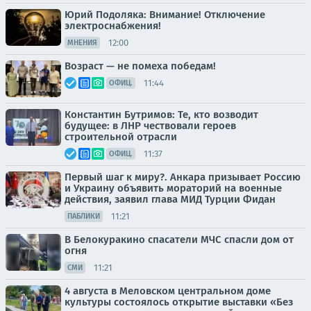
Юрий Подоляка: Внимание! Отключение
электроснабжения!
12:00
МНЕНИЯ
Возраст — не помеха победам!
11:44
ОФИЦ.
Константин Бутримов: Те, кто возводит
будущее: в ЛНР чествовали героев
строительной отрасли
11:37
ОФИЦ.
Первый шаг к миру?. Анкара призывает Россию
и Украину объявить мораторий на военные
действия, заявил глава МИД Турции Фидан
11:21
ПАБЛИКИ
В Белокуракино спасатели МЧС спасли дом от
огня
11:21
СМИ
4 августа в Меловском центральном доме
культуры состоялось открытие выставки «Без