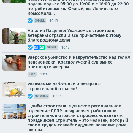
подачи воды: с 05:00 до 10:00 и с 18:00 до 22:00
потребителям: кв. Южный, кв. Ленинского
Комсомола...
10:15
ОФИЦ.
Наталия Пащенко: Уважаемые строители,
ветераны отрасли и все причастные к этому
благородному делу!
10:12
ОФИЦ.
Зверское убийство и надругательство над телом
пенсионерки: Краснолучский суд вынес
приговор изуверам
10:07
СМИ
Уважаемые работники и ветераны
строительной отрасли!
10:07
ЛУГАНСК
С Днём строителя!. Луганское региональное
отделение ЛДПР поздравляет работников
строительной отрасли с профессиональным
праздником! Строитель – это человек, который
своим трудом создаёт будущее: возводит дома,
школы...