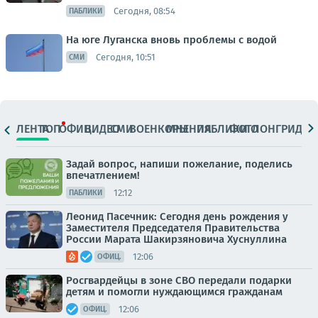
Сегодня, 08:54
ПАБЛИКИ
На юге Луганска вновь проблемы с водой
Сегодня, 10:51
СМИ
ЛЕНТА
ТОП
ОФИЦ.
ВИДЕО
СМИ
ВОЕНКОРЫ
МНЕНИЯ
ПАБЛИКИ
ФОТО
ЛОНГРИДЫ
Задай вопрос, напиши пожелание, поделись
впечатлением!
12:12
ПАБЛИКИ
Леонид Пасечник: Сегодня день рождения у
Заместителя Председателя Правительства
России Марата Шакирзяновича Хуснуллина
12:06
ОФИЦ.
Росгвардейцы в зоне СВО передали подарки
детям и помогли нуждающимся гражданам
12:06
ОФИЦ.