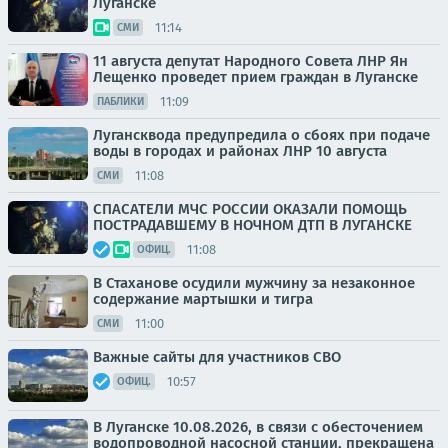
Луганске
11:14
СМИ
11 августа депутат Народного Совета ЛНР Ян
Лещенко проведет прием граждан в Луганске
11:09
ПАБЛИКИ
Лугансквода предупредила о сбоях при подаче
воды в городах и районах ЛНР 10 августа
11:08
СМИ
СПАСАТЕЛИ МЧС РОССИИ ОКАЗАЛИ ПОМОЩЬ
ПОСТРАДАВШЕМУ В НОЧНОМ ДТП В ЛУГАНСКЕ
11:08
ОФИЦ.
В Стаханове осудили мужчину за незаконное
содержание мартышки и тигра
11:00
СМИ
Важные сайты для участников СВО
10:57
ОФИЦ.
В Луганске 10.08.2026, в связи с обесточением
водопроводной насосной станции, прекращена