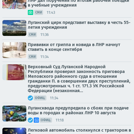
ЛНР дал поручения по итогам рабочей поездки
в учебные учреждения
11:43
СМИ
Луганский цирк представит выставку в честь 55-
летия учреждения
11:36
СМИ
Прививки от гриппа и ковида в ЛНР начнут
ставить в конце сентября
11:34
СМИ
Верховный Суд Луганской Народной
Республики проверил законность приговора
Меловского районного суда в отношении
гражданки П. в совершении двух преступлений,
предусмотренных ч. 1 ст. 171.3 УК Российской
Федерации (незаконная...
11:34
ОФИЦ.
Лугансквода предупредила о сбоях при подаче
воды в городах и районах ЛНР 10 августа
11:18
ОФИЦ.
Легковой автомобиль столкнулся с трактором в