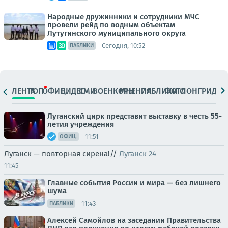
Народные дружинники и сотрудники МЧС
провели рейд по водным объектам
Лутугинского муниципального округа
Сегодня, 10:52
ПАБЛИКИ
ЛЕНТА
ТОП
ОФИЦ.
ВИДЕО
СМИ
ВОЕНКОРЫ
МНЕНИЯ
ПАБЛИКИ
ФОТО
ЛОНГРИДЫ
Луганский цирк представит выставку в честь 55-
летия учреждения
11:51
ОФИЦ.
Луганск — повторная сирена!//
Луганск 24
11:45
Главные события России и мира — без лишнего
шума
11:43
ПАБЛИКИ
Алексей Самойлов на заседании Правительства