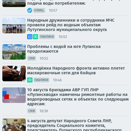
подача воды потребителям:
10:57
ОФИЦ.
Народные дружинники и сотрудники МЧС
провели рейд по водным объектам
Лутугинского муниципального округа
10:52
ПАБЛИКИ
Проблемы с водой на юге Луганска
продолжаются
10:52
СМИ
Молодёжка Народного фронта активно плетет
маскировочные сети для бойцов
10:46
ПАБЛИКИ
10 августа бригадами АВР ГУП ЛНР
«Лугансквода» намечены ремонтные работы на
водопроводных сетях и объектах по следующим
адресам:
10:39
СМИ
4 августа депутат Народного Совета ЛНР,
председатель Социального комитета,
представитель Луганского республиканского