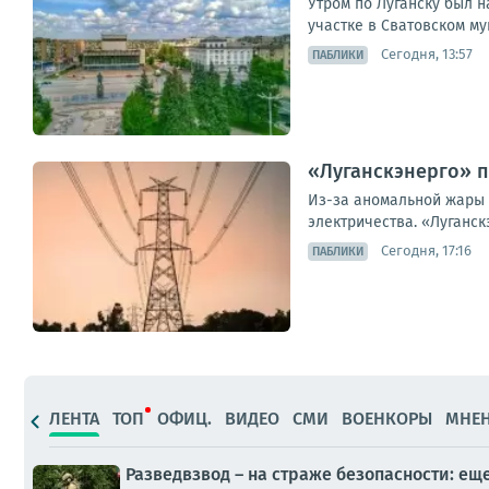
Утром по Луганску был 
участке в Сватовском му
Сегодня, 13:57
ПАБЛИКИ
«Луганскэнерго» п
Из-за аномальной жары
электричества. «Луганс
Сегодня, 17:16
ПАБЛИКИ
ЛЕНТА
ТОП
ОФИЦ.
ВИДЕО
СМИ
ВОЕНКОРЫ
МНЕ
Разведвзвод – на страже безопасности: е