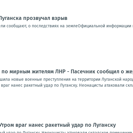
Луганска прозвучал взрыв
ели сообщают, о последствиях на землеОфициальной информации п
 по мирным жителям ЛНР - Пасечник сообщил о же
шила новые военные преступления на территории Луганской народ
враг нанес ракетный удар по Луганску. Неонацисты атаковали скл
Утром враг нанес ракетный удар по Луганску
ный удар по Луганску. Неонацисты атаковали складское помещение