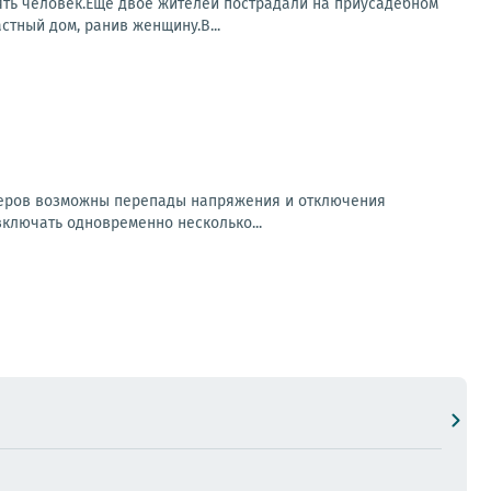
ять человек.Ещё двое жителей пострадали на приусадебном
стный дом, ранив женщину.В...
неров возможны перепады напряжения и отключения
ключать одновременно несколько...