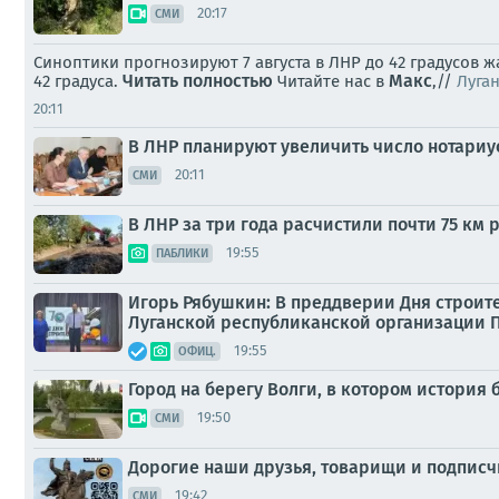
20:17
СМИ
Синоптики прогнозируют 7 августа в ЛНР до 42 градусов 
Читать полностью
Макс
42 градуса.
Читайте нас в
,//
Луга
20:11
В ЛНР планируют увеличить число нотариу
20:11
СМИ
В ЛНР за три года расчистили почти 75 км 
19:55
ПАБЛИКИ
Игорь Рябушкин: В преддверии Дня строите
Луганской республиканской организации П
19:55
ОФИЦ.
Город на берегу Волги, в котором история
19:50
СМИ
Дорогие наши друзья, товарищи и подписч
19:42
СМИ