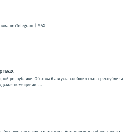
ока нетTelegram | MAX
ртвах
ной республики. Об этом 6 августа сообщил глава республики
адское помещение с...
 с безалкогольными напитками в Артемовском районе города.