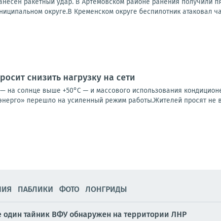
нанесён ракетный удар. В Артёмовском районе ранения получили п
ниципальном округе.В Кременском округе беспилотник атаковал ча
росит снизить нагрузку на сети
 — на солнце выше +50°C — и массового использования кондицио
кэнерго» перешло на усиленный режим работы.Жителей просят не в
НИЯ
ПАБЛИКИ
ФОТО
ЛОНГРИДЫ
ще один тайник ВФУ обнаружен на территории ЛНР