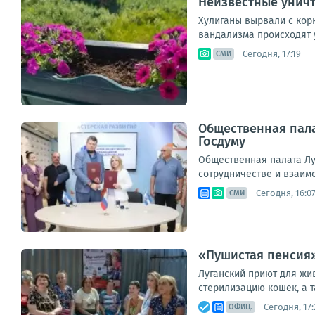
Неизвестные уничт
Хулиганы вырвали с корн
вандализма происходят у
Сегодня, 17:19
СМИ
Общественная пала
Госдуму
Общественная палата Лу
сотрудничестве и взаим
Сегодня, 16:0
СМИ
«Пушистая пенсия»
Луганский приют для жив
стерилизацию кошек, а т
Сегодня, 17:
ОФИЦ.