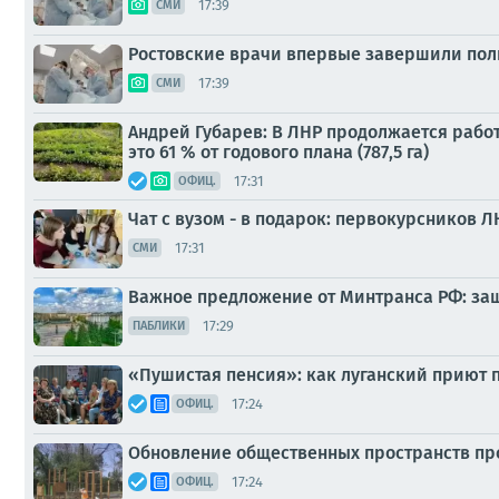
17:39
СМИ
Ростовские врачи впервые завершили пол
17:39
СМИ
Андрей Губарев: В ЛНР продолжается работ
это 61 % от годового плана (787,5 га)
17:31
ОФИЦ.
Чат с вузом - в подарок: первокурсников
17:31
СМИ
Важное предложение от Минтранса РФ: защ
17:29
ПАБЛИКИ
«Пушистая пенсия»: как луганский приют
17:24
ОФИЦ.
Обновление общественных пространств про
17:24
ОФИЦ.