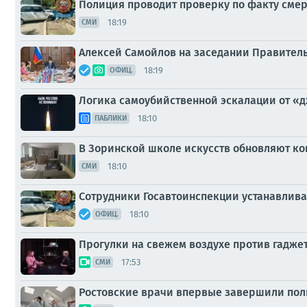
Полиция проводит проверку по факту смер
18:19
СМИ
Алексей Самойлов на заседании Правитель
18:19
ОФИЦ.
Логика самоубийственной эскалации от «д
18:10
ПАБЛИКИ
В Зоринской школе искусств обновляют ко
18:10
СМИ
Сотрудники Госавтоинспекции устанавлива
18:10
ОФИЦ.
Прогулки на свежем воздухе против гадже
17:53
СМИ
Ростовские врачи впервые завершили пол