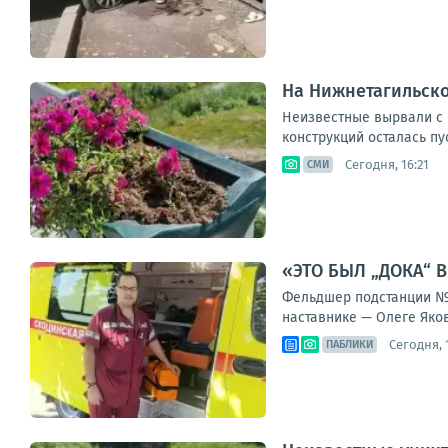
На Нижнетагильско
Неизвестные вырвали с к
конструкций осталась пу
Сегодня, 16:21
СМИ
«ЭТО БЫЛ „ДОКА“ 
Фельдшер подстанции № 
наставнике — Олеге Яков
Сегодня, 
ПАБЛИКИ