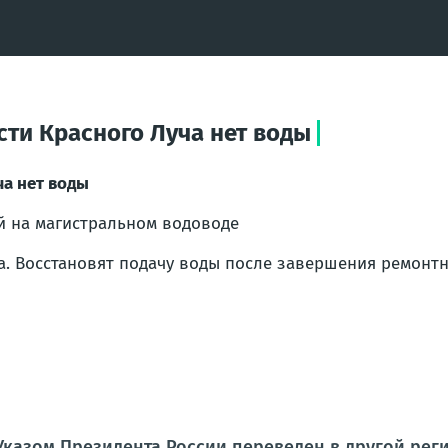
сти Красного Луча нет воды
ча нет воды
ей на магистральном водоводе
а. Восстановят подачу воды после завершения ремонтны
Указом Президента России переведен в другой ре