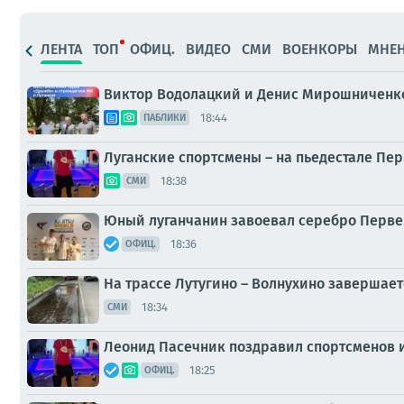
ЛЕНТА
ТОП
ОФИЦ.
ВИДЕО
СМИ
ВОЕНКОРЫ
МНЕ
Виктор Водолацкий и Денис Мирошниченко
18:44
ПАБЛИКИ
Луганские спортсмены – на пьедестале Пер
18:38
СМИ
Юный луганчанин завоевал серебро Первен
18:36
ОФИЦ.
На трассе Лутугино – Волнухино завершает
18:34
СМИ
Леонид Пасечник поздравил спортсменов и
18:25
ОФИЦ.