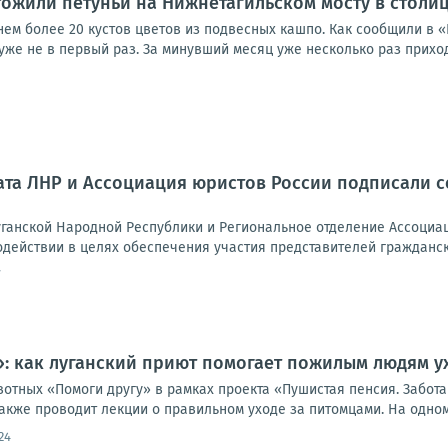
ожили петуньи на Нижнетагильском мосту в столи
ем более 20 кустов цветов из подвесных кашпо. Как сообщили в «
же не в первый раз. За минувший месяц уже несколько раз приход
та ЛНР и Ассоциация юристов России подписали 
ганской Народной Республики и Региональное отделение Ассоциа
одействии в целях обеспечения участия представителей гражданск
7
: как луганский приют помогает пожилым людям у
отных «Помоги другу» в рамках проекта «Пушистая пенсия. Забота
акже проводит лекции о правильном уходе за питомцами. На одном.
24