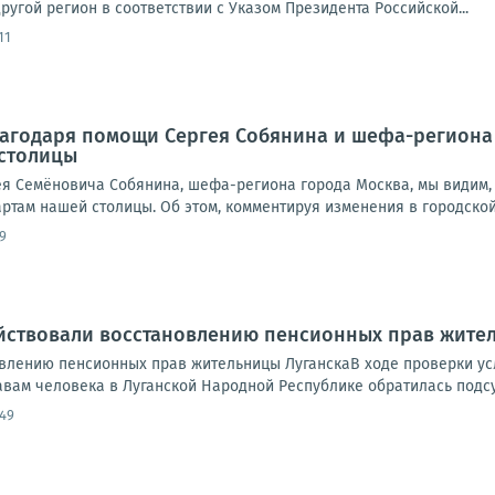
угой регион в соответствии с Указом Президента Российской...
11
лагодаря помощи Сергея Собянина и шефа-региона
 столицы
я Семёновича Собянина, шефа-региона города Москва, мы видим, 
ртам нашей столицы. Об этом, комментируя изменения в городской с
9
ействовали восстановлению пенсионных прав жите
влению пенсионных прав жительницы ЛуганскаВ ходе проверки ус
ам человека в Луганской Народной Республике обратилась подсуди
:49