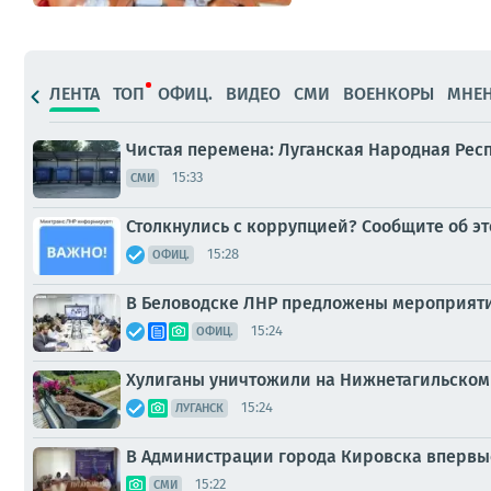
ЛЕНТА
ТОП
ОФИЦ.
ВИДЕО
СМИ
ВОЕНКОРЫ
МНЕ
Чистая перемена: Луганская Народная Рес
15:33
СМИ
Столкнулись с коррупцией? Сообщите об эт
15:28
ОФИЦ.
В Беловодске ЛНР предложены мероприят
15:24
ОФИЦ.
Хулиганы уничтожили на Нижнетагильском 
15:24
ЛУГАНСК
В Администрации города Кировска вперв
15:22
СМИ