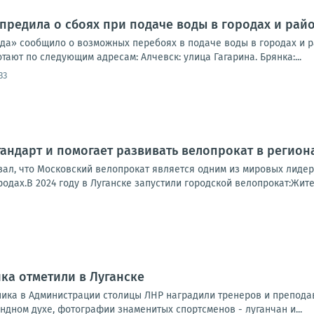
предила о сбоях при подаче воды в городах и райо
да» сообщило о возможных перебоях в подаче воды в городах и ра
ают по следующим адресам: Алчевск: улица Гагарина. Брянка:...
33
тандарт и помогает развивать велопрокат в регион
зал, что Московский велопрокат является одним из мировых лидер
родах.В 2024 году в Луганске запустили городской велопрокат:Жите
ка отметили в Луганске
ника в Администрации столицы ЛНР наградили тренеров и преподав
ндном духе, фотографии знаменитых спортсменов - луганчан и...