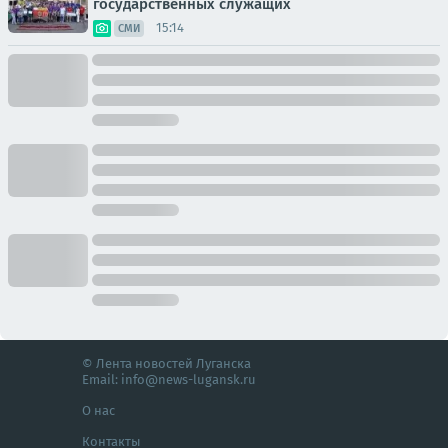
государственных служащих
15:14
СМИ
© Лента новостей Луганска
Email:
info@news-lugansk.ru
О нас
Контакты