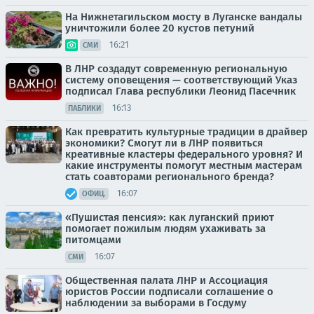
На Нижнетагильском мосту в Луганске вандалы
уничтожили более 20 кустов петуний
16:21
СМИ
В ЛНР создадут современную региональную
систему оповещения — соответствующий Указ
подписал Глава республики Леонид Пасечник
16:13
ПАБЛИКИ
Как превратить культурные традиции в драйвер
экономики? Смогут ли в ЛНР появиться
креативные кластеры федерального уровня? И
какие инструменты помогут местным мастерам
стать соавторами регионального бренда?
16:07
ОФИЦ.
«Пушистая пенсия»: как луганский приют
помогает пожилым людям ухаживать за
питомцами
16:07
СМИ
Общественная палата ЛНР и Ассоциация
юристов России подписали соглашение о
наблюдении за выборами в Госдуму