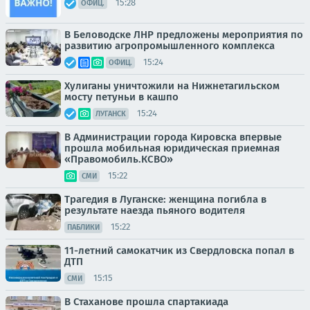
15:28
ОФИЦ.
В Беловодске ЛНР предложены мероприятия по
развитию агропромышленного комплекса
15:24
ОФИЦ.
Хулиганы уничтожили на Нижнетагильском
мосту петуньи в кашпо
15:24
ЛУГАНСК
В Администрации города Кировска впервые
прошла мобильная юридическая приемная
«Правомобиль.КСВО»
15:22
СМИ
Трагедия в Луганске: женщина погибла в
результате наезда пьяного водителя
15:22
ПАБЛИКИ
11-летний самокатчик из Свердловска попал в
ДТП
15:15
СМИ
В Стаханове прошла спартакиада