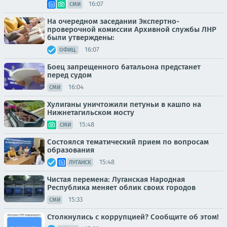
16:07
СМИ
На очередном заседании Экспертно-
проверочной комиссии Архивной службы ЛНР
были утверждены:
16:07
ОФИЦ.
Боец запрещенного батальона предстанет
перед судом
16:04
СМИ
Хулиганы уничтожили петуньи в кашпо на
Нижнетагильском мосту
15:48
СМИ
Состоялся тематический прием по вопросам
образования
15:48
ЛУГАНСК
Чистая перемена: Луганская Народная
Республика меняет облик своих городов
15:33
СМИ
Столкнулись с коррупцией? Сообщите об этом!