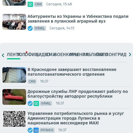
Сегодня, 15:48
СМИ
Абитуриенты из Украины и Узбекистана подали
заявления в луганский аграрный вуз
Сегодня, 14:15
ОФИЦ.
ЛЕНТА
ТОП
ОФИЦ.
ВИДЕО
СМИ
ВОЕНКОРЫ
МНЕНИЯ
ПАБЛИКИ
ФОТО
ЛОНГРИДЫ
В Краснодоне завершают восстановление
патологоанатомического отделения
16:37
СМИ
Дорожные службы ЛНР продолжают работу по
благоустройству автодорог республики
16:37
ОФИЦ.
Управление потребительского рынка и услуг
Администрации города Луганска в
национальном мессенджере MАХ!
16:37
ЛУГАНСК