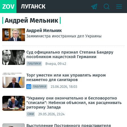
ZOV
ЛУГАНСК
Андрей Мельник
Андрей Мельник
Замминистра иностранных дел Украины
Суд официально признал Степана Бандеру
пособником нацистской Германии
Вчера, 09:42
ПАБЛИКИ
Торг уместен или как управлять миром
незаметно для санитаров
23.06.2026, 18:03
ПАБЛИКИ
"Украину они окончательно и бесповоротно
"списали": Небензя объяснил, как расценивать
риторику Запада
29.05.2026, 23:24
СМИ
Выступление Постоянного представителя