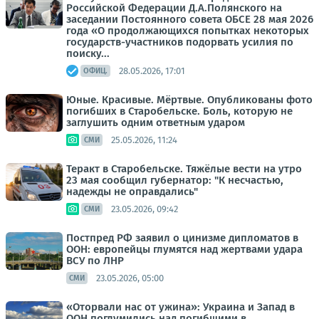
Российской Федерации Д.А.Полянского на
заседании Постоянного совета ОБСЕ 28 мая 2026
года «О продолжающихся попытках некоторых
государств-участников подорвать усилия по
поиску...
28.05.2026, 17:01
ОФИЦ.
Юные. Красивые. Мёртвые. Опубликованы фото
погибших в Старобельске. Боль, которую не
заглушить одним ответным ударом
25.05.2026, 11:24
СМИ
Теракт в Старобельске. Тяжёлые вести на утро
23 мая сообщил губернатор: "К несчастью,
надежды не оправдались"
23.05.2026, 09:42
СМИ
Постпред РФ заявил о цинизме дипломатов в
ООН: европейцы глумятся над жертвами удара
ВСУ по ЛНР
23.05.2026, 05:00
СМИ
«Оторвали нас от ужина»: Украина и Запад в
ООН поглумились над погибшими в