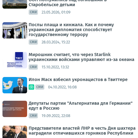
Старобельске детьми
23.05.2026, 01:09
СМИ
Послы плаща и кинжала. Как и почему
украинская дипломатия способствует
государственному террору
28.03.2024, 15:22
СМИ
Мирошник считает, что через Starlink
украинскими войсками управляют из-за океана
15.10.2022, 13:32
СМИ
Илон Маск взбесил укронацистов в Твиттере
04.10.2022, 16:08
СМИ
Депутаты партии "Альтернатива для Германии"
едут в Россию
19.09.2022, 22:08
СМИ
Представители властей ЛНР в честь Дня шахтера
наградили отличившихся горняков Республики