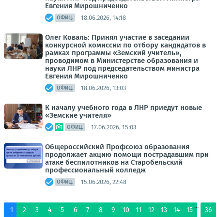
Евгения Мирошниченко
18.06.2026, 14:18
ОФИЦ.
Олег Коваль: Принял участие в заседании
конкурсной комиссии по отбору кандидатов в
рамках программы «Земский учитель»,
проводимом в Министерстве образования и
науки ЛНР под председательством министра
Евгения Мирошниченко
18.06.2026, 13:03
ОФИЦ.
К началу учебного года в ЛНР приедут новые
«Земские учителя»
17.06.2026, 15:03
ОФИЦ.
Общероссийский Профсоюз образования
продолжает акцию помощи пострадавшим при
атаке беспилотников на Старобельский
профессиональный колледж
15.06.2026, 22:48
ОФИЦ.
...
1
2
3
4
5
6
7
8
9
10
11
12
13
14
15
36