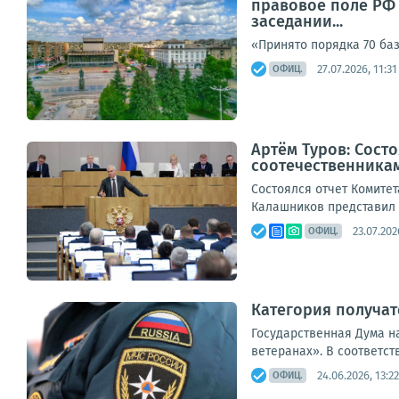
правовое поле РФ 
заседании...
«Принято порядка 70 ба
27.07.2026, 11:31
ОФИЦ.
Артём Туров: Сост
соотечественника
Состоялся отчет Комите
Калашников представил о
23.07.202
ОФИЦ.
Категория получат
Государственная Дума н
ветеранах». В соответст
24.06.2026, 13:22
ОФИЦ.