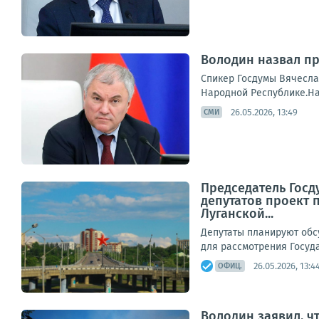
Володин назвал пр
Спикер Госдумы Вячесла
Народной Республике.На
26.05.2026, 13:49
СМИ
Председатель Госд
депутатов проект 
Луганской...
Депутаты планируют обс
для рассмотрения Госуда
26.05.2026, 13:4
ОФИЦ.
Володин заявил, ч