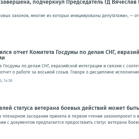
завершена, подчеркнул Председатель ГД Вячеслав
зовых законов, многие из которых инициированы депутатами», — от
оялся отчет Комитета Госдумы по делам СНГ, еврази
ми
та Госдумы по делам СНГ, евразийской интеграции и связям с соо
тчет о работе за восьмой созыв. Говоря о дисциплине исполнения
6, 14:30
елей статуса ветерана боевых действий может быт
а пленарном заседании приняла в первом чтении законопроект о в
вии с документом предлагается предоставить статус ветерана боевы