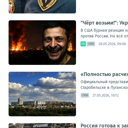
"Чёрт возьми!": У
В США бурная реакция на
против России. На всё о
28.05.2026, 09:06
СМИ
«Полностью расчех
Официальный представит
Старобельске в Луганской
27.05.2026, 10:12
СМИ
Россия готова к з