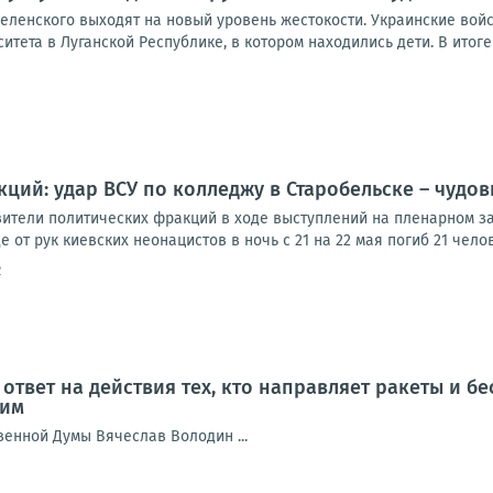
еленского выходят на новый уровень жестокости. Украинские вой
тета в Луганской Республике, в котором находились дети. В итоге п
ций: удар ВСУ по колледжу в Старобельске – чудо
вители политических фракций в ходе выступлений на пленарном за
 от рук киевских неонацистов в ночь с 21 на 22 мая погиб 21 челов
2
ответ на действия тех, кто направляет ракеты и б
ким
венной Думы Вячеслав Володин ...