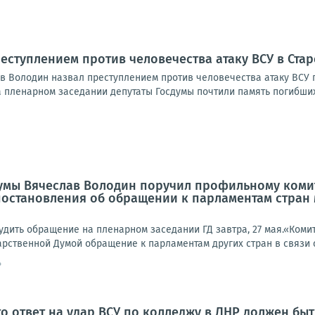
еступлением против человечества атаку ВСУ в Ста
в Володин назвал преступлением против человечества атаку ВСУ 
 пленарном заседании депутаты Госдумы почтили память погибших 
умы Вячеслав Володин поручил профильному комит
постановления об обращении к парламентам стран м
удить обращение на пленарном заседании ГД завтра, 27 мая.«Коми
рственной Думой обращение к парламентам других стран в связи с 
4
то ответ на удар ВСУ по колледжу в ЛНР должен бы