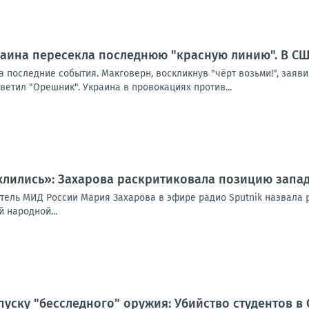
краина пересекла последнюю "красную линию". В С
 последние события. Макговерн, воскликнув "чёрт возьми!", заяви
тветил "Орешник". Украина в провокациях против...
лились»: Захарова раскритиковала позицию западн
ель МИД России Мария Захарова в эфире радио Sputnik назвала р
 народной...
апуску "бесследного" оружия: Убийство студентов в