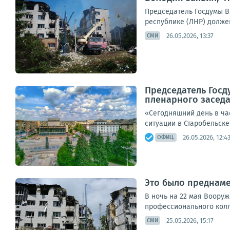
Председатель Госдумы В
республике (ЛНР) должен
26.05.2026, 13:37
СМИ
Председатель Госд
пленарного заседа
«Сегодняшний день в ча
ситуации в Старобельске
26.05.2026, 12:4
ОФИЦ.
Это было преднаме
В ночь на 22 мая Воору
профессионального колле
25.05.2026, 15:17
СМИ