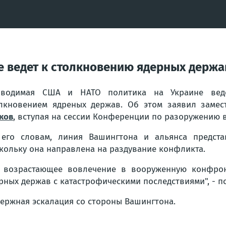
е ведет к столкновению ядерных держа
оводимая США и НАТО политика на Украине вед
лкновением ядреных держав. Об этом заявил замес
ков
, вступая на сессии Конференции по разоружению 
его словам, линия Вашингтона и альянса представ
кольку она направлена на раздувание конфликта.
 возрастающее вовлечение в вооруженную конфро
рных держав с катастрофическими последствиями",
- п
держная эскалация со стороны Вашингтона.