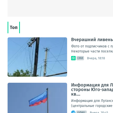
Топ
Вчерашний ливень
Фото от подписчиков с 
Некоторые части поселка 
Вчера, 18:18
СМИ
Информация для Лу
стороны Юго-запад
кв....
Информация для Луганск
(центральные городские 
Вчера, 20:45
ОФИЦ.