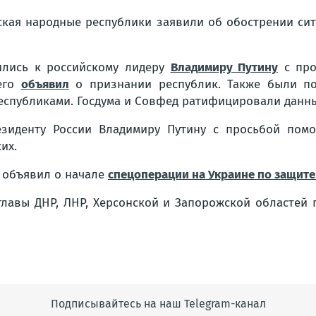
нская народные республики заявили об обострении си
ились к российскому лидеру
Владимиру Путину
с про
чего
объявил
о признании республик. Также были по
еспубликами. Госдума и Совфед ратифицировали данны
зиденту России Владимиру Путину с просьбой помо
их.
и объявил о начале
спецоперации на Украине по защите
главы ДНР, ЛНР, Херсонской и Запорожской областей
Подписывайтесь на наш Telegram-канал