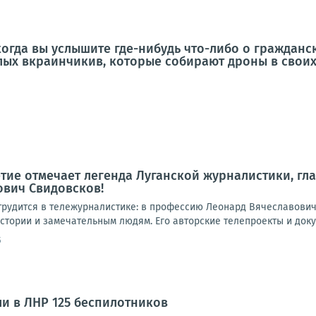
когда вы услышите где-нибудь что-либо о гражданс
ых вкраинчикив, которые собирают дроны в своих
етие отмечает легенда Луганской журналистики, г
ович Свидовсков!
трудится в тележурналистике: в профессию Леонард Вячеславович 
стории и замечательным людям. Его авторские телепроекты и доку
5
и в ЛНР 125 беспилотников