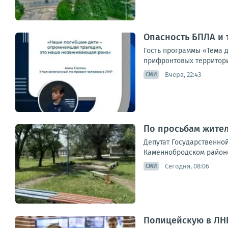
Опасность БПЛА и 
Гость программы «Тема 
прифронтовых территорий
Вчера, 22:43
СМИ
По просьбам жител
Депутат Государственной
Каменнобродском районе
Сегодня, 08:06
СМИ
Полицейскую в ЛНР