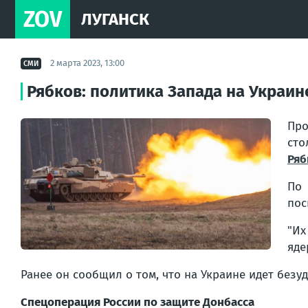
ZOV
ЛУГАНСК
2 марта 2023, 13:00
СМИ
Рябков: политика Запада на Украин
Пр
сто
Ряб
По 
пос
"Их
яде
Ранее он сообщил о том, что на Украине идет безу
Спецоперация России по защите Донбасса