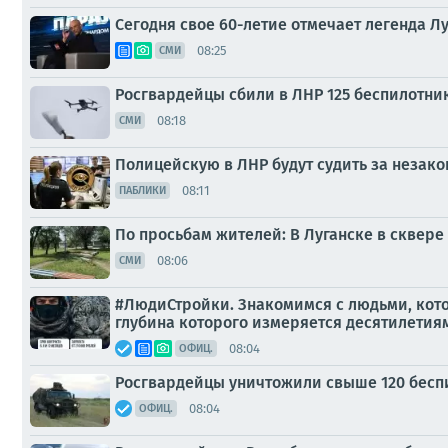
Сегодня свое 60-летие отмечает легенда 
08:25
СМИ
Росгвардейцы сбили в ЛНР 125 беспилотни
08:18
СМИ
Полицейскую в ЛНР будут судить за незако
08:11
ПАБЛИКИ
По просьбам жителей: В Луганске в сквере
08:06
СМИ
#ЛюдиСтройки. Знакомимся с людьми, кото
глубина которого измеряется десятилетия
08:04
ОФИЦ.
Росгвардейцы уничтожили свыше 120 бесп
08:04
ОФИЦ.