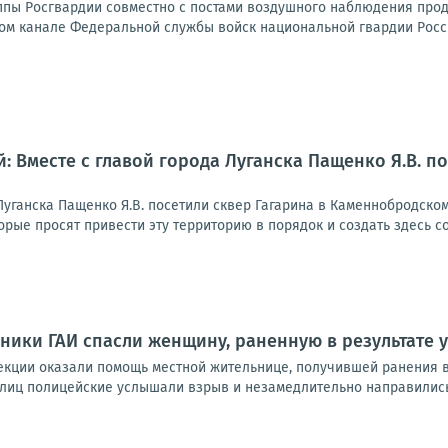
пы Росгвардии совместно с постами воздушного наблюдения прод
м канале Федеральной службы войск национальной гвардии Росси
: Вместе с главой города Луганска Пащенко Я.В. п
 Луганска Пащенко Я.В. посетили сквер Гагарина в Каменнобродск
рые просят привести эту территорию в порядок и создать здесь с
ники ГАИ спасли женщину, раненную в результате 
екции оказали помощь местной жительнице, получившей ранения в 
лиц полицейские услышали взрыв и незамедлительно направились к