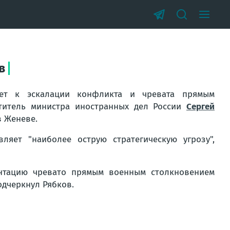
в
ет к эскалации конфликта и чревата прямым
титель министра иностранных дел России
Сергей
в Женеве.
ляет "наиболее острую стратегическую угрозу",
нтацию чревато прямым военным столкновением
одчеркнул Рябков.