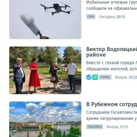
Мобильные огневые груп
сообщили на официально
Сегодня, 08:18
СМИ
Виктор Водолацкий
районе
Вместе с главой города
обращения жителей, кото
Вчера, 20:22
ОФИЦ.
В Рубежном сотруд
Сотрудники Госавтоинсп
время патрулирования у
Вчера, 21:15
ПАБЛИКИ