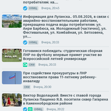
потребителям: кв....
Вчера, 20:45
ОФИЦ.
Информация для Луганска.. 05.08.2026, в связи с
аварийно-восстановительными работами,
прекращена подача воды потребителям: ул.
Анри Барбюса, кв. Молодежный (частично), ул.
Фестивальная, ул. Комбайная, ул. Бетховена,
ул....
Вчера, 20:33
ОФИЦ.
Готовимся побеждать: студенческая сборная
ЛНР по футболу впервые примет участие во
Всероссийской летней универсиаде
Вчера, 20:33
СМИ
При содействии прокуратуры в ЛНР
восстановили права 11-летнему ребенку-
инвалиду
Вчера, 20:30
СМИ
Виктор Водолацкий: Вместе с главой города
Луганска Пащенко Я.В. посетили сквер Гагарина
в Каменнобродском районе
Вчера, 20:22
ОФИЦ.