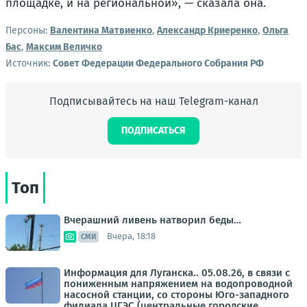
площадке, и на региональной», — сказала она.
Персоны:
Валентина Матвиенко
,
Александр Криеренко
,
Ольга
Бас
,
Максим Величко
Источник:
Совет Федерации Федерального Собрания РФ
Подписывайтесь на наш Telegram-канал
ПОДПИСАТЬСЯ
Топ
Вчерашний ливень натворил беды…
Вчера, 18:18
СМИ
Информация для Луганска.. 05.08.26, в связи с
пониженным напряжением на водопроводной
насосной станции, со стороны Юго-западного
филиала ЦГЭС (центральные городские