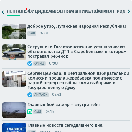
ЛЕНТА
ТОП
ОФИЦ.
ВИДЕО
СМИ
ВОЕНКОРЫ
МНЕНИЯ
ПАБЛИКИ
ФОТО
ЛОНГРИДЫ
Доброе утро, Луганская Народная Республика!
07:07
СМИ
Сотрудники Госавтоинспекции устанавливают
обстоятельства ДТП в Старобельске, в котором
пострадал ребёнок
07:03
ОФИЦ.
Сергей Цемкало: В Центральной избирательной
комиссии прошла жеребьевка политических
партий перед сентябрьскими выборами в
Государственную Думу
04:42
ЛУГАНСК
Главный бой за мир – внутри тебя!
03:15
СМИ
Главные новости сегодняшнего дня: