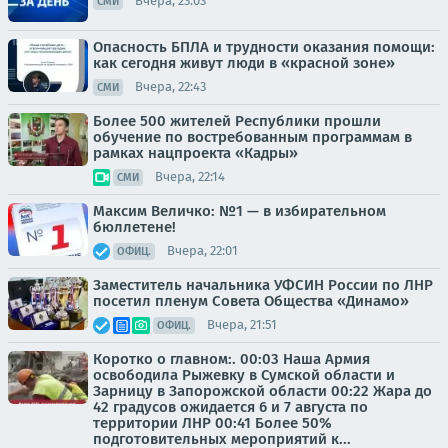
Вчера, 23:03
СМИ
Опасность БПЛА и трудности оказания помощи:
как сегодня живут люди в «красной зоне»
Вчера, 22:43
СМИ
Более 500 жителей Республики прошли
обучение по востребованным программам в
рамках нацпроекта «Кадры»
Вчера, 22:14
СМИ
Максим Величко: №1 — в избирательном
бюллетене!
Вчера, 22:01
ОФИЦ.
Заместитель начальника УФСИН России по ЛНР
посетил пленум Совета Общества «Динамо»
Вчера, 21:51
ОФИЦ.
Коротко о главном:. 00:03 Наша Армия
освободила Рыжевку в Сумской области и
Зарницу в Запорожской области 00:22 Жара до
42 градусов ожидается 6 и 7 августа по
территории ЛНР 00:41 Более 50%
подготовительных мероприятий к...