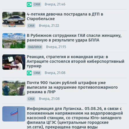
Вчера, 21:46
СМИ
4-летняя девочка пострадала в ДТП в
Старобельске
Вчера, 21:22
СМИ
В Рубежном сотрудники ГАИ спасли женщину,
раненную в результате удара БПЛА
Вчера, 21:15
ПАБЛИКИ
Реакция, стратегия и командная игра: в
Антраците состоялся второй киберспортивный
турнир
Вчера, 21:08
СМИ
Почти 900 тысяч рублей штрафов уже
выписали за нарушение противопожарного
режима в ЛНР
Вчера, 21:08
СМИ
Информация для Луганска.. 05.08.26, в связи с
пониженным напряжением на водопроводной
насосной станции, со стороны Юго-западного
филиала ЦГЭС (центральные городские
эл.сети), прекращена подача воды