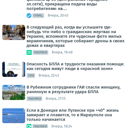
эл.сети), прекращена подача воды
потребителям: кв....
Вчера, 20:45
ОФИЦ.
В следующий раз, когда вы услышите где-
нибудь что-либо о гражданских жертвах на
Украине, вспомните эти чудесные фото милых
вкраинчикив, которые собирают дроны в своих
домах и квартирах
Вчера, 16:48
ПАБЛИКИ
Опасность БПЛА и трудности оказания помощи:
как сегодня живут люди в «красной зоне»
Вчера, 22:43
СМИ
В Рубежном сотрудники ГАИ спасли женщину,
раненную в результате удара БПЛА
Вчера, 21:15
ПАБЛИКИ
Если в Донецке или Луганске при +40° жизнь
замирает и плавится, то в Мариуполе она
только начинается
Вчера, 18:24
ПАБЛИКИ