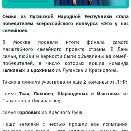
Семья из Луганской Народной Республики стала
победителем всероссийского конкурса «Это у нас
семейное»
В Москве подвели итоги финала самого
масштабного семейного проекта страны. В День
семьи, любви и верности были объявлены
60
семей-
победителей, в число которых вошла команда
Галкиных
и
Ерохиных
из Луганска и Краснодона.
Также в финале участвовали еще
2
команды от ЛНР:
семья
Ткач
,
Ляховец
,
Шарандиных
и
Изотовых
из
Стаханова и Лисичанска;
семья
Горловых
из Красного Луча.
Наши земляки с честью прошли все испытания,