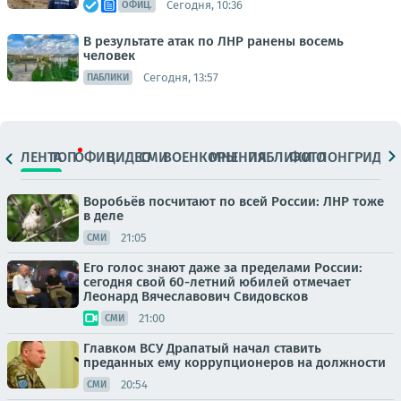
Сегодня, 10:36
ОФИЦ.
В результате атак по ЛНР ранены восемь
человек
Сегодня, 13:57
ПАБЛИКИ
ЛЕНТА
ТОП
ОФИЦ.
ВИДЕО
СМИ
ВОЕНКОРЫ
МНЕНИЯ
ПАБЛИКИ
ФОТО
ЛОНГРИДЫ
Воробьёв посчитают по всей России: ЛНР тоже
в деле
21:05
СМИ
Его голос знают даже за пределами России:
сегодня свой 60-летний юбилей отмечает
Леонард Вячеславович Свидовсков
21:00
СМИ
Главком ВСУ Драпатый начал ставить
преданных ему коррупционеров на должности
20:54
СМИ