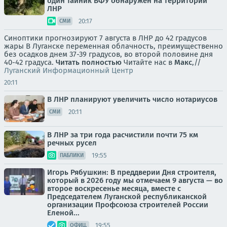
один тайник ВФУ обнаружен на территории
ЛНР
20:17
СМИ
Синоптики прогнозируют 7 августа в ЛНР до 42 градусов
жары В Луганске переменная облачность, преимущественно
без осадков днем 37-39 градусов, во второй половине дня
40-42 градуса.
Читать полностью
Читайте нас в
Макс
,//
Луганский Информационный Центр
20:11
В ЛНР планируют увеличить число нотариусов
20:11
СМИ
В ЛНР за три года расчистили почти 75 км
речных русел
19:55
ПАБЛИКИ
Игорь Рябушкин: В преддверии Дня строителя,
который в 2026 году мы отмечаем 9 августа — во
второе воскресенье месяца, вместе с
Председателем Луганской республиканской
организации Профсоюза строителей России
Еленой...
19:55
ОФИЦ.