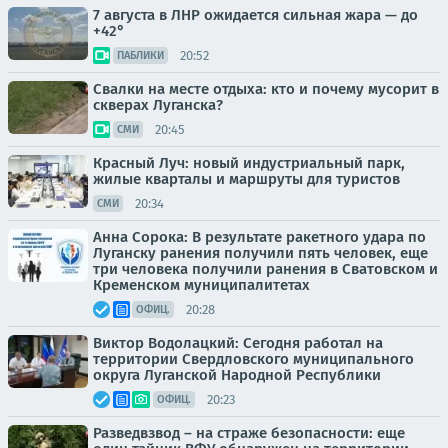
7 августа в ЛНР ожидается сильная жара — до
+42°
20:52
ПАБЛИКИ
Свалки на месте отдыха: кто и почему мусорит в
скверах Луганска?
20:45
СМИ
Красный Луч: новый индустриальный парк,
жилые кварталы и маршруты для туристов
20:34
СМИ
Анна Сорока: В результате ракетного удара по
Луганску ранения получили пять человек, еще
три человека получили ранения в Сватовском и
Кременском муниципалитетах
20:28
ОФИЦ.
Виктор Водолацкий: Сегодня работал на
территории Свердловского муниципального
округа Луганской Народной Республики
20:23
ОФИЦ.
Разведвзвод – на страже безопасности: еще