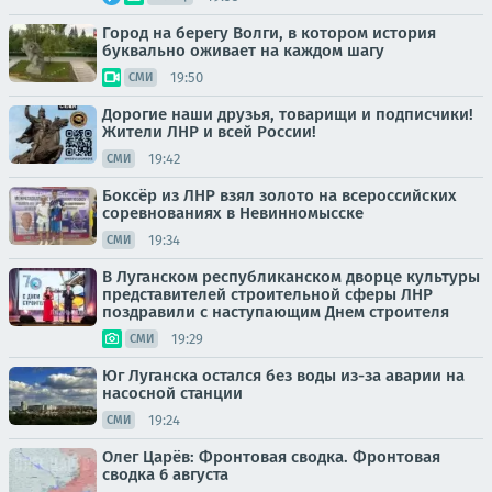
Город на берегу Волги, в котором история
буквально оживает на каждом шагу
19:50
СМИ
Дорогие наши друзья, товарищи и подписчики!
Жители ЛНР и всей России!
19:42
СМИ
Боксёр из ЛНР взял золото на всероссийских
соревнованиях в Невинномысске
19:34
СМИ
В Луганском республиканском дворце культуры
представителей строительной сферы ЛНР
поздравили с наступающим Днем строителя
19:29
СМИ
Юг Луганска остался без воды из-за аварии на
насосной станции
19:24
СМИ
Олег Царёв: Фронтовая сводка. Фронтовая
сводка 6 августа