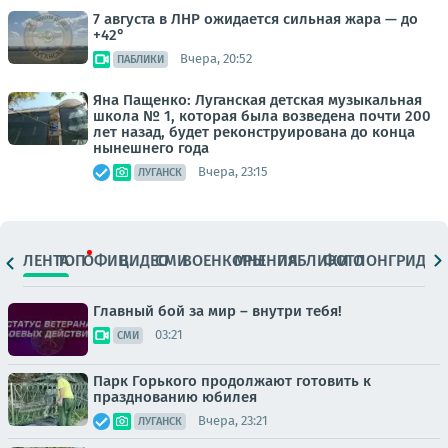
7 августа в ЛНР ожидается сильная жара — до
+42°
Вчера, 20:52
ПАБЛИКИ
Яна Пащенко: Луганская детская музыкальная
школа № 1, которая была возведена почти 200
лет назад, будет реконструирована до конца
нынешнего года
Вчера, 23:15
ЛУГАНСК
ЛЕНТА
ТОП
ОФИЦ.
ВИДЕО
СМИ
ВОЕНКОРЫ
МНЕНИЯ
ПАБЛИКИ
ФОТО
ЛОНГРИДЫ
Главный бой за мир – внутри тебя!
03:21
СМИ
Парк Горького продолжают готовить к
празднованию юбилея
Вчера, 23:21
ЛУГАНСК