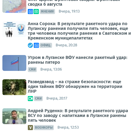
сводка 6 августа
Вчера, 19:13
МНЕНИЯ
Анна Сорока: В результате ракетного удара по
Луганску ранения получили пять человек, еще
три человека получили ранения в Сватовском и
Кременском муниципалитетах
Вчера, 20:28
ОФИЦ.
Утром в Луганске ВФУ нанесли ракетный удар:
ранены пятеро
Вчера, 13:06
СМИ
Разведвзвод – на страже безопасности: еще
один тайник ВФУ обнаружен на территории
ЛНР
Вчера, 20:17
СМИ
Андрей Руденко: В результате ракетного удара
ВСУ по заводу с напитками в Луганске ранены
пять человек
Вчера, 12:53
ВОЕНКОРЫ