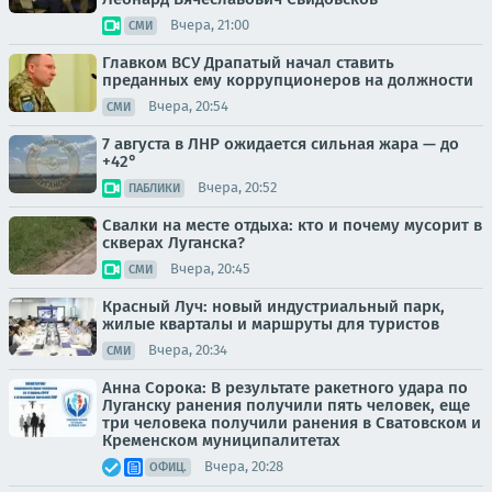
Вчера, 21:00
СМИ
Главком ВСУ Драпатый начал ставить
преданных ему коррупционеров на должности
Вчера, 20:54
СМИ
7 августа в ЛНР ожидается сильная жара — до
+42°
Вчера, 20:52
ПАБЛИКИ
Свалки на месте отдыха: кто и почему мусорит в
скверах Луганска?
Вчера, 20:45
СМИ
Красный Луч: новый индустриальный парк,
жилые кварталы и маршруты для туристов
Вчера, 20:34
СМИ
Анна Сорока: В результате ракетного удара по
Луганску ранения получили пять человек, еще
три человека получили ранения в Сватовском и
Кременском муниципалитетах
Вчера, 20:28
ОФИЦ.