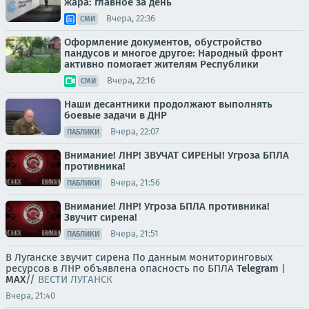
жара: главное за день
Вчера, 22:36
СМИ
Оформление документов, обустройство
пандусов и многое другое: Народный фронт
активно помогает жителям Республики
Вчера, 22:16
СМИ
Наши десантники продолжают выполнять
боевые задачи в ДНР
Вчера, 22:07
ПАБЛИКИ
Внимание! ЛНР! ЗВУЧАТ СИРЕНЫ! Угроза БПЛА
противника!
Вчера, 21:56
ПАБЛИКИ
Внимание! ЛНР! Угроза БПЛА противника!
Звучит сирена!
Вчера, 21:51
ПАБЛИКИ
В Луганске звучит сирена По данным мониторинговых
ресурсов в ЛНР объявлена опасность по БПЛА
Telegram
|
MAX
//
ВЕСТИ ЛУГАНСК
Вчера, 21:40