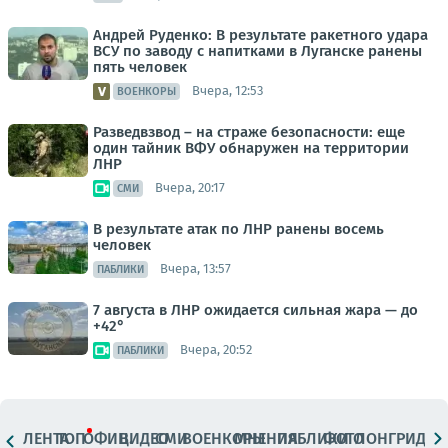
Андрей Руденко: В результате ракетного удара
ВСУ по заводу с напитками в Луганске ранены
пять человек
Вчера, 12:53
ВОЕНКОРЫ
Разведвзвод – на страже безопасности: еще
один тайник ВФУ обнаружен на территории
ЛНР
Вчера, 20:17
СМИ
В результате атак по ЛНР ранены восемь
человек
Вчера, 13:57
ПАБЛИКИ
7 августа в ЛНР ожидается сильная жара — до
+42°
Вчера, 20:52
ПАБЛИКИ
ЛЕНТА
ТОП
ОФИЦ.
ВИДЕО
СМИ
ВОЕНКОРЫ
МНЕНИЯ
ПАБЛИКИ
ФОТО
ЛОНГРИДЫ