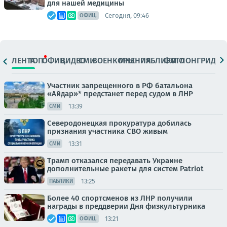
для нашей медицины
Сегодня, 09:46
ОФИЦ.
ЛЕНТА
ТОП
ОФИЦ.
ВИДЕО
СМИ
ВОЕНКОРЫ
МНЕНИЯ
ПАБЛИКИ
ФОТО
ЛОНГРИДЫ
Участник запрещенного в РФ батальона
«Айдар»* предстанет перед судом в ЛНР
13:39
СМИ
Северодонецкая прокуратура добилась
признания участника СВО живым
13:31
СМИ
Трамп отказался передавать Украине
дополнительные ракеты для систем Patriot
13:25
ПАБЛИКИ
Более 40 спортсменов из ЛНР получили
награды в преддверии Дня физкультурника
13:21
ОФИЦ.