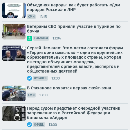
Объединяя народы: как будет работать «Дом
народов России» в ЛНР
13:15
СМИ
Ветераны СВО приняли участие в турнире по
бочча
13:04
ПАБЛИКИ
Сергей Цемкало: Этим летом состоялся форум
«Территория смыслов» – одна из крупнейших
образовательных площадок страны, которая
ежегодно объединяет молодежь,
представителей органов власти, экспертов и
общественных деятелей
13:00
ЛУГАНСК
В Стаханове появится первая скейт-зона
13:00
СМИ
Перед судом предстанет очередной участник
запрещенного в Российской Федерации
батальона «Айдар»
13:00
ОФИЦ.