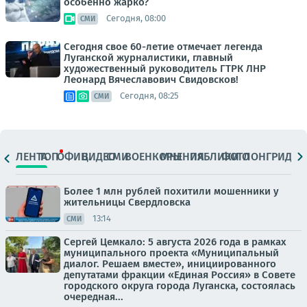
особенно жарко?
Сегодня, 08:00
СМИ
Сегодня свое 60-летие отмечает легенда
Луганской журналистики, главный
художественный руководитель ГТРК ЛНР
Леонард Вячеславович Свидовсков!
Сегодня, 08:25
СМИ
ЛЕНТА
ТОП
ОФИЦ.
ВИДЕО
СМИ
ВОЕНКОРЫ
МНЕНИЯ
ПАБЛИКИ
ФОТО
ЛОНГРИДЫ
Более 1 млн рублей похитили мошенники у
жительницы Свердловска
13:14
СМИ
Сергей Цемкало: 5 августа 2026 года в рамках
муниципального проекта «Муниципальный
диалог. Решаем вместе», инициированного
депутатами фракции «Единая Россия» в Совете
городского округа города Луганска, состоялась
очередная...