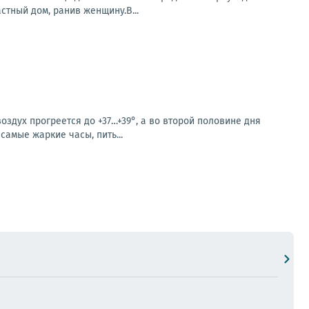
стный дом, ранив женщину.В...
здух прогреется до +37…+39°, а во второй половине дня
амые жаркие часы, пить...