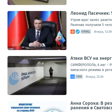
Леонид Пасечник: 
Утром враг нанес ракет
Ранения получили 5 чел
Вчера, 12:39
ОФИЦ.
Атаки ВСУ на энер
СИМФЕРОПОЛЬ, 6 авг – Р
киевского режима в рег
Вчера, 22:36
СМИ
Анна Сорока: В ре
ранения в Сватов