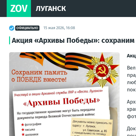
ZOV
ЛУГАНСК
15 мая 2026, 16:08
ОФИЦИАЛЬНО
Акция «Архивы Победы»: сохраним 
Акц
Вел
пра
люб
пок
Арх
хра
фот
Док
пон