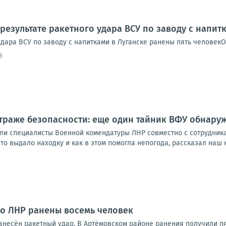
 результате ракетного удара ВСУ по заводу с напит
удара ВСУ по заводу с напитками в Луганске ранены пять человек
3
страже безопасности: еще один тайник ВФУ обнару
ли специалисты Военной комендатуры ЛНР совместно с сотрудни
что выдало находку и как в этом помогла непогода, рассказал наш 
 по ЛНР ранены восемь человек
нанесён ракетный удар. В Артёмовском районе ранения получили п