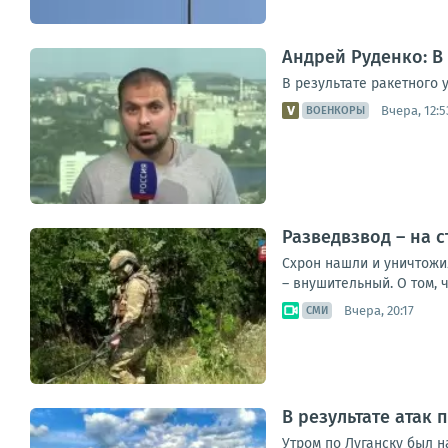
Андрей Руденко: В
В результате ракетного 
Вчера, 12:5
ВОЕНКОРЫ
Разведвзвод – на 
Схрон нашли и уничтожи
– внушительный. О том, 
Вчера, 20:17
СМИ
В результате атак
Утром по Луганску был 