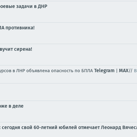
оевые задачи в ДНР
ЛА противника!
вучит сирена!
Telegram
MAX
сурсов в ЛНР объявлена опасность по БПЛА
|
//
В
оже в деле
и: сегодня свой 60-летний юбилей отмечает Леонард Вяче