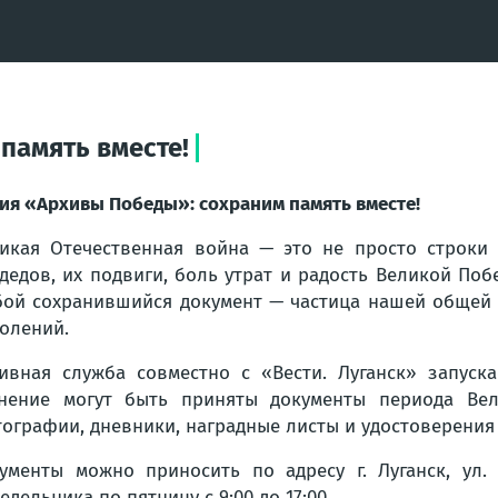
память вместе!
ия «Архивы Победы»: сохраним память вместе!
икая Отечественная война — это не просто строки 
дедов, их подвиги, боль утрат и радость Великой По
ой сохранившийся документ — частица нашей общей 
олений.
ивная служба совместно с «Вести. Луганск» запуск
нение могут быть приняты документы периода Вел
ографии, дневники, наградные листы и удостоверения 
ументы можно приносить по адресу г. Луганск, ул. 
едельника по пятницу с 9:00 до 17:00.