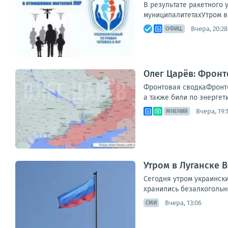
В результате ракетного 
муниципалитетахУтром в
Вчера, 20:28
ОФИЦ.
Олег Царёв: Фронт
Фронтовая сводкаФронто
а также били по энергет
Вчера, 19:
МНЕНИЯ
Утром в Луганске 
Сегодня утром украинск
хранились безалкогольны
Вчера, 13:06
СМИ