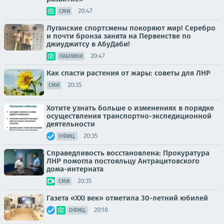
20:47
СМИ
Луганские спортсмены покоряют мир! Серебро
и почти бронза занята на Первенстве по
джиуджитсу в АбуДаби!
20:47
ПАБЛИКИ
Как спасти растения от жары: советы для ЛНР
20:35
СМИ
Хотите узнать больше о изменениях в порядке
осуществления транспортно-экспедиционной
деятельности
20:35
ОФИЦ.
Справедливость восстановлена: Прокуратура
ЛНР помогла постояльцу Антрацитовского
дома-интерната
20:35
СМИ
Газета «XXI век» отметила 30-летний юбилей
20:18
ОФИЦ.