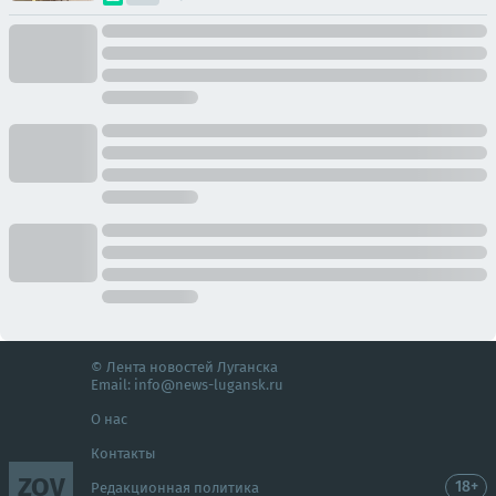
© Лента новостей Луганска
Email:
info@news-lugansk.ru
О нас
Контакты
ZOV
18+
Редакционная политика