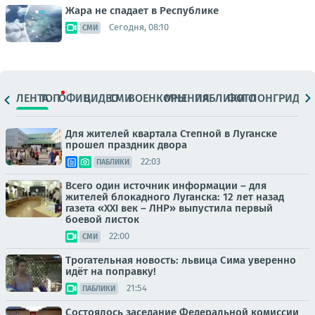
Жара не спадает в Республике
Сегодня, 08:10
СМИ
ЛЕНТА
ТОП
ОФИЦ.
ВИДЕО
СМИ
ВОЕНКОРЫ
МНЕНИЯ
ПАБЛИКИ
ФОТО
ЛОНГРИДЫ
Для жителей квартала Степной в Луганске
прошел праздник двора
22:03
ПАБЛИКИ
Всего один источник информации – для
жителей блокадного Луганска: 12 лет назад
газета «XXI век – ЛНР» выпустила первый
боевой листок
22:00
СМИ
Трогательная новость: львица Сима уверенно
идёт на поправку!
21:54
ПАБЛИКИ
Состоялось заседание Федеральной комиссии