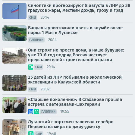
Синоптики прогнозируют 8 августа в ЛНР до 38
градусов жары, местами дождь, грозу и град
20:14
СМИ
Вандалы уничтожили цветы в клумбе возле
парка 1 Мая в Луганске
20:14
ПАБЛИКИ
Они строят не просто дома, а наше будущее:
уже 70-й год подряд Россия чествует
представителей строительной отрасли
20:14
СМИ
25 детей из ЛНР побывали в экологической
экспедиции в Калужской области
20:02
СМИ
«Старшее поколение»: В Стаханове прошла
встреча с ветеранами-шахтерами
19:55
ПАБЛИКИ
Луганский спортсмен завоевал серебро
Первенства мира по джиу-джитсу
19:48
СМИ