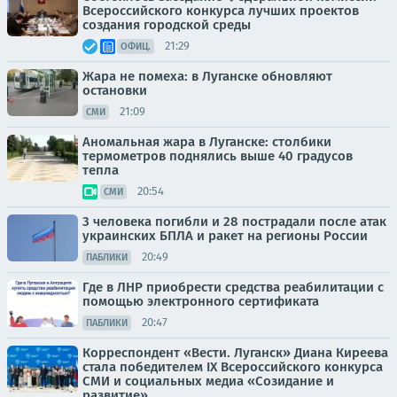
Всероссийского конкурса лучших проектов
создания городской среды
21:29
ОФИЦ.
Жара не помеха: в Луганске обновляют
остановки
21:09
СМИ
Аномальная жара в Луганске: столбики
термометров поднялись выше 40 градусов
тепла
20:54
СМИ
3 человека погибли и 28 пострадали после атак
украинских БПЛА и ракет на регионы России
20:49
ПАБЛИКИ
Где в ЛНР приобрести средства реабилитации с
помощью электронного сертификата
20:47
ПАБЛИКИ
Корреспондент «Вести. Луганск» Диана Киреева
стала победителем IX Всероссийского конкурса
СМИ и социальных медиа «Созидание и
развитие»