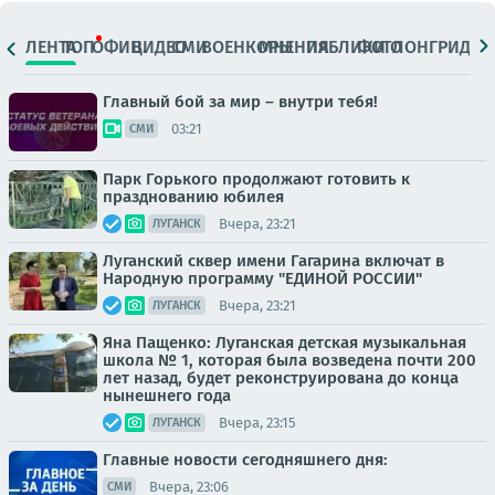
ЛЕНТА
ТОП
ОФИЦ.
ВИДЕО
СМИ
ВОЕНКОРЫ
МНЕНИЯ
ПАБЛИКИ
ФОТО
ЛОНГРИДЫ
Главный бой за мир – внутри тебя!
03:21
СМИ
Парк Горького продолжают готовить к
празднованию юбилея
Вчера, 23:21
ЛУГАНСК
Луганский сквер имени Гагарина включат в
Народную программу "ЕДИНОЙ РОССИИ"
Вчера, 23:21
ЛУГАНСК
Яна Пащенко: Луганская детская музыкальная
школа № 1, которая была возведена почти 200
лет назад, будет реконструирована до конца
нынешнего года
Вчера, 23:15
ЛУГАНСК
Главные новости сегодняшнего дня:
Вчера, 23:06
СМИ