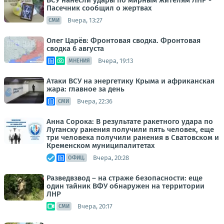
ВСУ нанесли удары по мирным жителям ЛНР -
Пасечник сообщил о жертвах
Вчера, 13:27
СМИ
Олег Царёв: Фронтовая сводка. Фронтовая
сводка 6 августа
Вчера, 19:13
МНЕНИЯ
Атаки ВСУ на энергетику Крыма и африканская
жара: главное за день
Вчера, 22:36
СМИ
Анна Сорока: В результате ракетного удара по
Луганску ранения получили пять человек, еще
три человека получили ранения в Сватовском и
Кременском муниципалитетах
Вчера, 20:28
ОФИЦ.
Разведвзвод – на страже безопасности: еще
один тайник ВФУ обнаружен на территории
ЛНР
Вчера, 20:17
СМИ