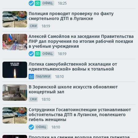
18:25
ОФИЦ.
Полиция проводит проверку по факту
смертельного ДТП в Луганске
18:19
СМИ
Алексей Самойлов на заседании Правительства
ЛНР дал поручения по итогам рабочей поездки
в учебные учреждения
18:19
ОФИЦ.
Логика самоубийственной эскалации от
«джентльменской» войны к тотальной
18:10
ПАБЛИКИ
В Зоринской школе искусств обновляют
концертный зал
18:10
СМИ
Сотрудники Госавтоинспекции устанавливают
обстоятельства ДТП в Луганске, повлекшего
гибель женщины
18:10
ОФИЦ.
Прогулки на свежем воздухе против гаджетов