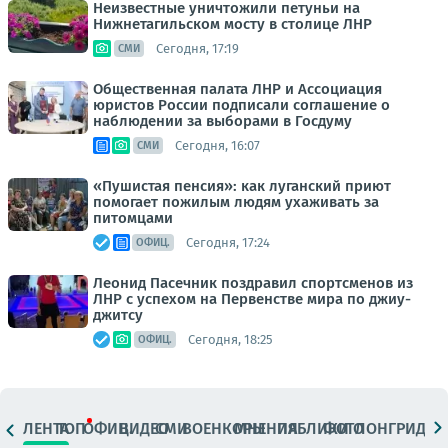
Неизвестные уничтожили петуньи на
Нижнетагильском мосту в столице ЛНР
Сегодня, 17:19
СМИ
Общественная палата ЛНР и Ассоциация
юристов России подписали соглашение о
наблюдении за выборами в Госдуму
Сегодня, 16:07
СМИ
«Пушистая пенсия»: как луганский приют
помогает пожилым людям ухаживать за
питомцами
Сегодня, 17:24
ОФИЦ.
Леонид Пасечник поздравил спортсменов из
ЛНР с успехом на Первенстве мира по джиу-
джитсу
Сегодня, 18:25
ОФИЦ.
ЛЕНТА
ТОП
ОФИЦ.
ВИДЕО
СМИ
ВОЕНКОРЫ
МНЕНИЯ
ПАБЛИКИ
ФОТО
ЛОНГРИДЫ