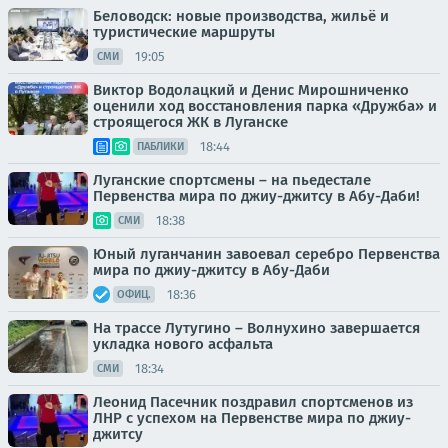
Беловодск: новые производства, жильё и
туристические маршруты
19:05
СМИ
Виктор Водолацкий и Денис Мирошниченко
оценили ход восстановления парка «Дружба» и
строящегося ЖК в Луганске
18:44
ПАБЛИКИ
Луганские спортсмены – на пьедестале
Первенства мира по джиу-джитсу в Абу-Даби!
18:38
СМИ
Юный луганчанин завоевал серебро Первенства
мира по джиу-джитсу в Абу-Даби
18:36
ОФИЦ.
На трассе Лутугино – Волнухино завершается
укладка нового асфальта
18:34
СМИ
Леонид Пасечник поздравил спортсменов из
ЛНР с успехом на Первенстве мира по джиу-
джитсу