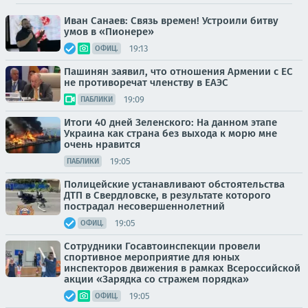
Иван Санаев: Связь времен! Устроили битву
умов в «Пионере»
19:13
ОФИЦ.
Пашинян заявил, что отношения Армении с ЕС
не противоречат членству в ЕАЭС
19:09
ПАБЛИКИ
Итоги 40 дней Зеленского: На данном этапе
Украина как страна без выхода к морю мне
очень нравится
19:05
ПАБЛИКИ
Полицейские устанавливают обстоятельства
ДТП в Свердловске, в результате которого
пострадал несовершеннолетний
19:05
ОФИЦ.
Сотрудники Госавтоинспекции провели
спортивное мероприятие для юных
инспекторов движения в рамках Всероссийской
акции «Зарядка со стражем порядка»
19:05
ОФИЦ.