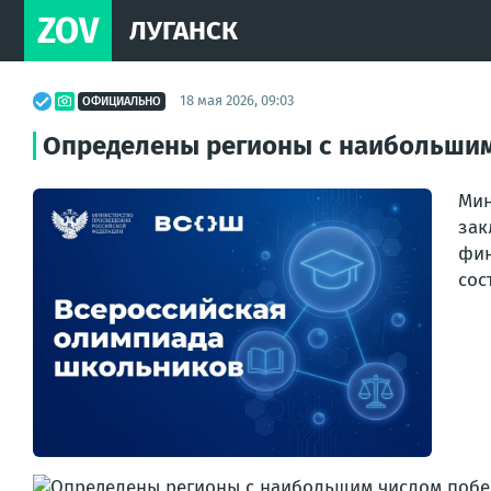
ZOV
ЛУГАНСК
18 мая 2026, 09:03
ОФИЦИАЛЬНО
Определены регионы с наибольшим
Мин
зак
фин
сос