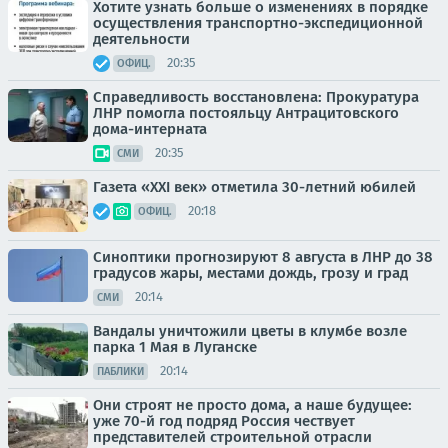
Хотите узнать больше о изменениях в порядке
осуществления транспортно-экспедиционной
деятельности
20:35
ОФИЦ.
Справедливость восстановлена: Прокуратура
ЛНР помогла постояльцу Антрацитовского
дома-интерната
20:35
СМИ
Газета «XXI век» отметила 30-летний юбилей
20:18
ОФИЦ.
Синоптики прогнозируют 8 августа в ЛНР до 38
градусов жары, местами дождь, грозу и град
20:14
СМИ
Вандалы уничтожили цветы в клумбе возле
парка 1 Мая в Луганске
20:14
ПАБЛИКИ
Они строят не просто дома, а наше будущее:
уже 70-й год подряд Россия чествует
представителей строительной отрасли