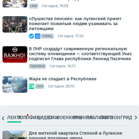
Сегодня, 19:05
СМИ
«Пушистая пенсия»: как луганский приют
помогает пожилым людям ухаживать за
питомцами
Сегодня, 17:24
ОФИЦ.
В ЛНР создадут современную региональную
систему оповещения — соответствующий Указ
подписал Глава республики Леонид Пасечник
Сегодня, 16:13
ПАБЛИКИ
Жара не спадает в Республике
Сегодня, 08:10
СМИ
ЛЕНТА
ТОП
ОФИЦ.
ВИДЕО
СМИ
ВОЕНКОРЫ
МНЕНИЯ
ПАБЛИКИ
ФОТО
ЛОНГРИДЫ
Для жителей квартала Степной в Луганске
прошел праздник двора