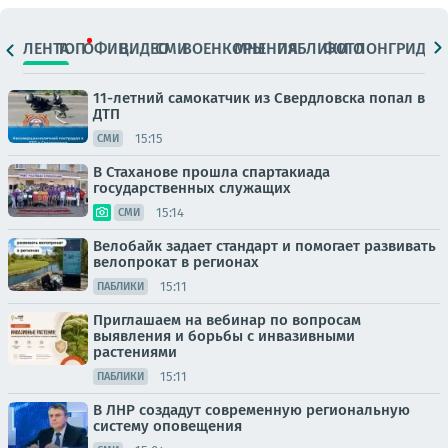
ЛЕНТА
ТОП
ОФИЦ.
ВИДЕО
СМИ
ВОЕНКОРЫ
МНЕНИЯ
ПАБЛИКИ
ФОТО
ЛОНГРИДЫ
11-летний самокатчик из Свердловска попал в
ДТП
15:15
СМИ
В Стаханове прошла спартакиада
государственных служащих
15:14
СМИ
Велобайк задает стандарт и помогает развивать
велопрокат в регионах
15:11
ПАБЛИКИ
Приглашаем на вебинар по вопросам
выявления и борьбы с инвазивными
растениями
15:11
ПАБЛИКИ
В ЛНР создадут современную региональную
систему оповещения