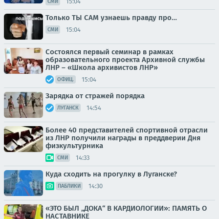
15:04
СМИ
Только ТЫ САМ узнаешь правду про…
15:04
СМИ
Состоялся первый семинар в рамках
образовательного проекта Архивной службы
ЛНР – «Школа архивистов ЛНР»
15:04
ОФИЦ.
Зарядка от стражей порядка
14:54
ЛУГАНСК
Более 40 представителей спортивной отрасли
из ЛНР получили награды в преддверии Дня
физкультурника
14:33
СМИ
Куда сходить на прогулку в Луганске?
14:30
ПАБЛИКИ
«ЭТО БЫЛ „ДОКА“ В КАРДИОЛОГИИ»: ПАМЯТЬ О
НАСТАВНИКЕ