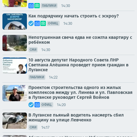
14:30
ПАБЛИКИ
Как подрядчику начать строить с эскроу?
14:30
ОФИЦ.
Непотушенная свеча едва не сожгла квартиру с
ребёнком
14:30
СМИ
10 августа депутат Народного Совета ЛНР
Светлана Алёшина проведет прием граждан в
Луганске
14:22
ПАБЛИКИ
Проектом строительства одного из жилых
комплексов между ул. Линева и ул. Павловская
в Луганске руководит Сергей Войнов
14:20
ОФИЦ.
В Луганске пьяный водитель насмерть сбил
женщину на улице Левченко
14:17
СМИ