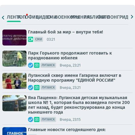
ЛЕНТА
ТОП
ОФИЦ.
ВИДЕО
СМИ
ВОЕНКОРЫ
МНЕНИЯ
ПАБЛИКИ
ФОТО
ЛОНГРИДЫ
Главный бой за мир – внутри тебя!
03:21
СМИ
Парк Горького продолжают готовить к
празднованию юбилея
Вчера, 23:21
ЛУГАНСК
Луганский сквер имени Гагарина включат в
Народную программу "ЕДИНОЙ РОССИИ"
Вчера, 23:21
ЛУГАНСК
Яна Пащенко: Луганская детская музыкальная
школа № 1, которая была возведена почти 200
лет назад, будет реконструирована до конца
нынешнего года
Вчера, 23:15
ЛУГАНСК
Главные новости сегодняшнего дня: