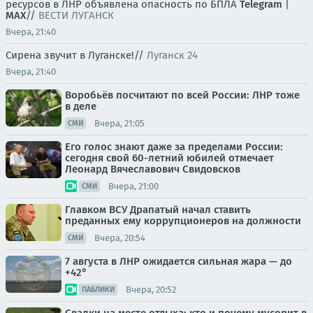
ресурсов в ЛНР объявлена опасность по БПЛА
Telegram
|
MAX
//
ВЕСТИ ЛУГАНСК
Вчера, 21:40
Сирена звучит в Луганске!//
Луганск 24
Вчера, 21:40
Воробьёв посчитают по всей России: ЛНР тоже
в деле
Вчера, 21:05
СМИ
Его голос знают даже за пределами России:
сегодня свой 60-летний юбилей отмечает
Леонард Вячеславович Свидовсков
Вчера, 21:00
СМИ
Главком ВСУ Драпатый начал ставить
преданных ему коррупционеров на должности
Вчера, 20:54
СМИ
7 августа в ЛНР ожидается сильная жара — до
+42°
Вчера, 20:52
ПАБЛИКИ