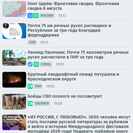
Олег Царёв: Фронтовая сводка. Фронтовая
сводка 6 августа
19:13
МНЕНИЯ
Почти 75 км речных русел расчищено в
Республике за три года благодаря
федподдержке
19:13
СМИ
Леонид Пасечник: Почти 75 километров речных
русел расчистили в ЛНР за три года
19:10
ОФИЦ.
Крупный ландшафтный пожар потушили в
Краснодонском округе
19:10
СМИ
Бойцы СВО плохого не посоветуют
19:05
ПАБЛИКИ
«ИЗ РОССИИ, С ЛЮБОВЬЮ!». 3000 человек могут
стать послами русской литературы за рубежом
и войти в историю Международного фестиваля
молодёжи 2026 года! Подарить любимую книгу