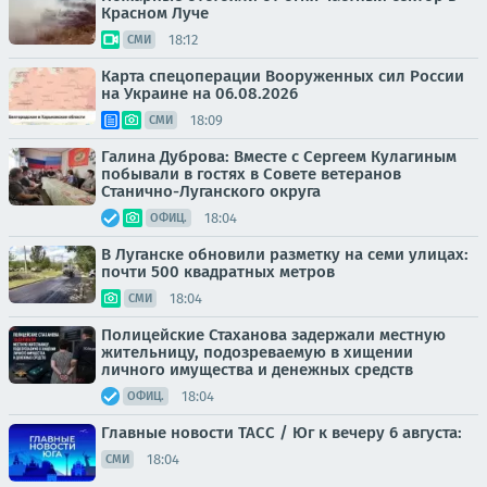
Красном Луче
18:12
СМИ
Карта спецоперации Вооруженных сил России
на Украине на 06.08.2026
18:09
СМИ
Галина Дуброва: Вместе с Сергеем Кулагиным
побывали в гостях в Совете ветеранов
Станично-Луганского округа
18:04
ОФИЦ.
В Луганске обновили разметку на семи улицах:
почти 500 квадратных метров
18:04
СМИ
Полицейские Стаханова задержали местную
жительницу, подозреваемую в хищении
личного имущества и денежных средств
18:04
ОФИЦ.
Главные новости ТАСС / Юг к вечеру 6 августа:
18:04
СМИ