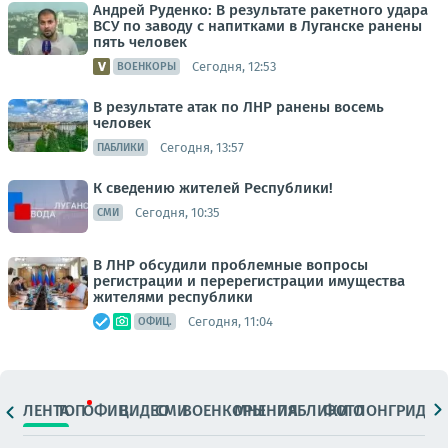
Андрей Руденко: В результате ракетного удара
ВСУ по заводу с напитками в Луганске ранены
пять человек
Сегодня, 12:53
ВОЕНКОРЫ
В результате атак по ЛНР ранены восемь
человек
Сегодня, 13:57
ПАБЛИКИ
К сведению жителей Республики!
Сегодня, 10:35
СМИ
В ЛНР обсудили проблемные вопросы
регистрации и перерегистрации имущества
жителями республики
Сегодня, 11:04
ОФИЦ.
ЛЕНТА
ТОП
ОФИЦ.
ВИДЕО
СМИ
ВОЕНКОРЫ
МНЕНИЯ
ПАБЛИКИ
ФОТО
ЛОНГРИДЫ