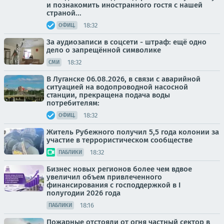
и познакомить иностранного гостя с нашей
страной...
18:32
ОФИЦ.
За аудиозаписи в соцсети - штраф: ещё одно
дело о запрещённой символике
18:32
СМИ
В Луганске 06.08.2026, в связи с аварийной
ситуацией на водопроводной насосной
станции, прекращена подача воды
потребителям:
18:32
ОФИЦ.
Житель Рубежного получил 5,5 года колонии за
участие в террористическом сообществе
18:32
ПАБЛИКИ
Бизнес новых регионов более чем вдвое
увеличил объем привлеченного
финансирования с господдержкой в I
полугодии 2026 года
18:16
ПАБЛИКИ
Пожарные отстояли от огня частный сектор в