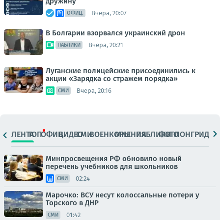
дружину
Вчера, 20:07
ОФИЦ.
В Болгарии взорвался украинский дрон
Вчера, 20:21
ПАБЛИКИ
Луганские полицейские присоединились к
акции «Зарядка со стражем порядка»
Вчера, 20:16
СМИ
ЛЕНТА
ТОП
ОФИЦ.
ВИДЕО
СМИ
ВОЕНКОРЫ
МНЕНИЯ
ПАБЛИКИ
ФОТО
ЛОНГРИДЫ
Минпросвещения РФ обновило новый
перечень учебников для школьников
02:24
СМИ
Марочко: ВСУ несут колоссальные потери у
Торского в ДНР
01:42
СМИ