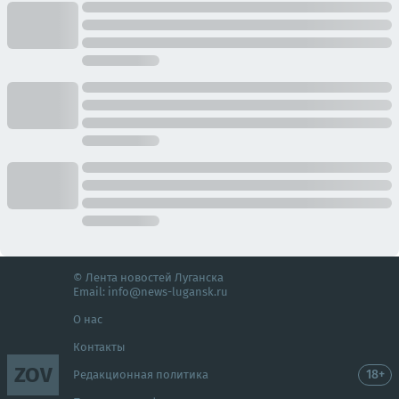
© Лента новостей Луганска
Email:
info@news-lugansk.ru
О нас
Контакты
ZOV
18+
Редакционная политика