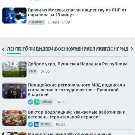
Врачи из Москвы спасли пациентку из ЛНР от
паралича за 15 минут
Вчера, 17:09
ПАБЛИКИ
ЛЕНТА
ТОП
ОФИЦ.
ВИДЕО
СМИ
ВОЕНКОРЫ
МНЕНИЯ
ПАБЛИКИ
ФОТО
ЛОНГРИДЫ
Доброе утро, Луганская Народная Республика!
07:06
СМИ
Полицейские регионального МВД подписали
соглашение о сотрудничестве с Луганской
Епархией
07:03
ОФИЦ.
Виктор Водолацкий: Уважаемые работники и
ветераны строительной отрасли!
06:54
ОФИЦ.
Минпросвещения РФ обновило новый