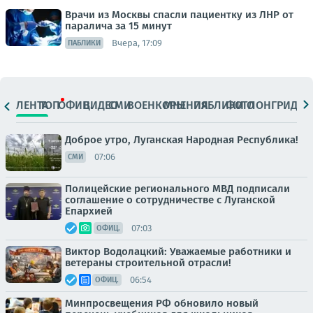
Врачи из Москвы спасли пациентку из ЛНР от
паралича за 15 минут
Вчера, 17:09
ПАБЛИКИ
ЛЕНТА
ТОП
ОФИЦ.
ВИДЕО
СМИ
ВОЕНКОРЫ
МНЕНИЯ
ПАБЛИКИ
ФОТО
ЛОНГРИДЫ
Доброе утро, Луганская Народная Республика!
07:06
СМИ
Полицейские регионального МВД подписали
соглашение о сотрудничестве с Луганской
Епархией
07:03
ОФИЦ.
Виктор Водолацкий: Уважаемые работники и
ветераны строительной отрасли!
06:54
ОФИЦ.
Минпросвещения РФ обновило новый