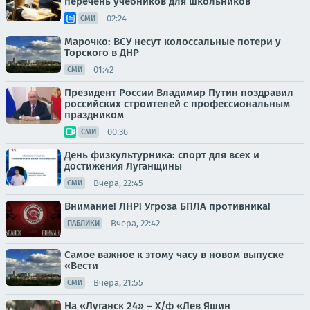
перечень учебников для школьников
02:24
СМИ
Марочко: ВСУ несут колоссальные потери у
Торского в ДНР
01:42
СМИ
Президент России Владимир Путин поздравил
российских строителей с профессиональным
праздником
00:36
СМИ
День физкультурника: спорт для всех и
достижения Луганщины
Вчера, 22:45
СМИ
Внимание! ЛНР! Угроза БПЛА противника!
Вчера, 22:42
ПАБЛИКИ
Самое важное к этому часу в новом выпуске
«Вести
Вчера, 21:55
СМИ
На «Луганск 24» – Х/ф «Лев Яшин