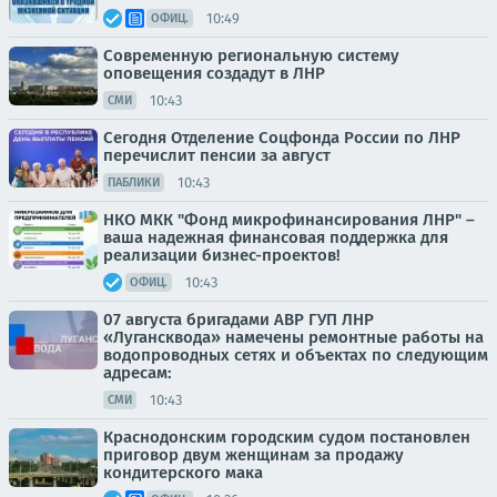
10:49
ОФИЦ.
Современную региональную систему
оповещения создадут в ЛНР
10:43
СМИ
Сегодня Отделение Соцфонда России по ЛНР
перечислит пенсии за август
10:43
ПАБЛИКИ
НКО МКК "Фонд микрофинансирования ЛНР" –
ваша надежная финансовая поддержка для
реализации бизнес-проектов!
10:43
ОФИЦ.
07 августа бригадами АВР ГУП ЛНР
«Лугансквода» намечены ремонтные работы на
водопроводных сетях и объектах по следующим
адресам:
10:43
СМИ
Краснодонским городским судом постановлен
приговор двум женщинам за продажу
кондитерского мака