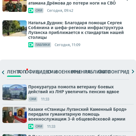
атамана Дрёмова до потери ноги на СВО
Сегодня, 09:42
СМИ
Наталья Дудник: Благодаря помощи Сергея
Собянина и шефа-региона инфраструктура
Луганска приближается к стандартам нашей
столицы
Сегодня, 11:09
ПАБЛИКИ
ЛЕНТА
ТОП
ОФИЦ.
ВИДЕО
СМИ
ВОЕНКОРЫ
МНЕНИЯ
ПАБЛИКИ
ФОТО
ЛОНГРИДЫ
Прокуратура помогла ветерану боевых
действий из ЛНР увеличить пенсию вдвое
11:33
СМИ
Казаки «Станицы Луганский Каменный Брод»
передали гуманитарную помощь
военнослужащим 3-й общевойсковой армии
11:33
СМИ