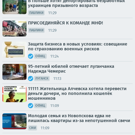
В Польше хотят депортировать безработных
украинцев призывного возраста
11:29
ПАБЛИКИ
ПРИСОЕДИНЯЙСЯ К КОМАНДЕ МНФ!
11:29
ПАБЛИКИ
Защита бизнеса в новых условиях: совещание
по страхованию военных рисков
11:24
ОФИЦ.
95-летний юбилей отмечает луганчанка
Надежда Чемерис
11:13
ЛУГАНСК
11111 Жительница Алчевска хотела перевести
деньги дочери, но пополнила кошелёк
мошенников
11:09
ОФИЦ.
Молодая семья из Новопскова едва не
лишилась квартиры из-за непотушенной свечи
11:09
СМИ