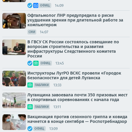
14:09
ОФИЦ.
Офтальмолог ЛНР предупредила о риске
ухудшения зрения при длительной работе за
компьютером
14:07
СМИ
В ГВСУ СК России состоялось совещание по
вопросам строительства и развития
инфраструктуры Следственного комитета
России
13:45
ОФИЦ.
Инструкторы ЛугРО ВСКС провели «Городок
безопасности» для детей Луганска
13:33
ПАБЛИКИ
Луганщина завоевала почти 350 призовых мест
в спортивных соревнованиях с начала года
13:11
ПАБЛИКИ
Вакцинация против сезонного гриппа и ковида
начнется в конце сентября — Роспотребнадзор
13:09
ОФИЦ.