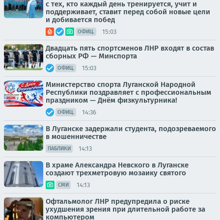
с тех, кто каждый день тренируется, учит и
поддерживает, ставит перед собой новые цели
и добивается побед
15:03
ОФИЦ.
Двадцать пять спортсменов ЛНР входят в состав
сборных РФ — Минспорта
15:03
ОФИЦ.
Министерство спорта Луганской Народной
Республики поздравляет с профессиональным
праздником — Днём физкультурника!
14:36
ОФИЦ.
В Луганске задержали студента, подозреваемого
в мошенничестве
14:13
ПАБЛИКИ
В храме Александра Невского в Луганске
создают трехметровую мозаику святого
14:13
СМИ
Офтальмолог ЛНР предупредила о риске
ухудшения зрения при длительной работе за
компьютером