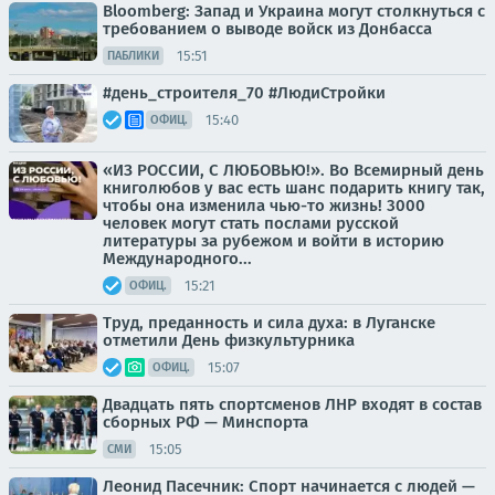
Bloomberg: Запад и Украина могут столкнуться с
требованием о выводе войск из Донбасса
15:51
ПАБЛИКИ
#день_строителя_70 #ЛюдиСтройки
15:40
ОФИЦ.
«ИЗ РОССИИ, С ЛЮБОВЬЮ!». Во Всемирный день
книголюбов у вас есть шанс подарить книгу так,
чтобы она изменила чью-то жизнь! 3000
человек могут стать послами русской
литературы за рубежом и войти в историю
Международного...
15:21
ОФИЦ.
Труд, преданность и сила духа: в Луганске
отметили День физкультурника
15:07
ОФИЦ.
Двадцать пять спортсменов ЛНР входят в состав
сборных РФ — Минспорта
15:05
СМИ
Леонид Пасечник: Спорт начинается с людей —