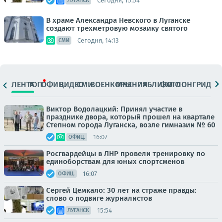
Сегодня, 15:54
ЛУГАНСК
В храме Александра Невского в Луганске
создают трехметровую мозаику святого
Сегодня, 14:13
СМИ
ЛЕНТА
ТОП
ОФИЦ.
ВИДЕО
СМИ
ВОЕНКОРЫ
МНЕНИЯ
ПАБЛИКИ
ФОТО
ЛОНГРИДЫ
Виктор Водолацкий: Принял участие в
празднике двора, который прошел на квартале
Степном города Луганска, возле гимназии № 60
16:07
ОФИЦ.
Росгвардейцы в ЛНР провели тренировку по
единоборствам для юных спортсменов
16:07
ОФИЦ.
Сергей Цемкало: 30 лет на страже правды:
слово о подвиге журналистов
15:54
ЛУГАНСК