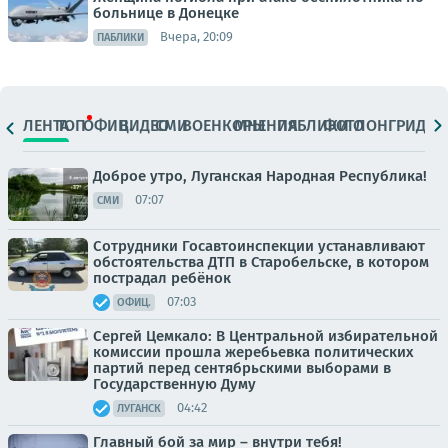
больнице в Донецке
Вчера, 20:09
ПАБЛИКИ
ЛЕНТА
ТОП
ОФИЦ.
ВИДЕО
СМИ
ВОЕНКОРЫ
МНЕНИЯ
ПАБЛИКИ
ФОТО
ЛОНГРИДЫ
Доброе утро, Луганская Народная Республика!
07:07
СМИ
Сотрудники Госавтоинспекции устанавливают
обстоятельства ДТП в Старобельске, в котором
пострадал ребёнок
07:03
ОФИЦ.
Сергей Цемкало: В Центральной избирательной
комиссии прошла жеребьевка политических
партий перед сентябрьскими выборами в
Государственную Думу
04:42
ЛУГАНСК
Главный бой за мир – внутри тебя!