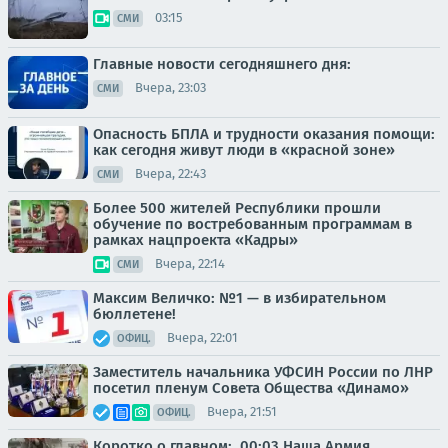
03:15
СМИ
Главные новости сегодняшнего дня:
Вчера, 23:03
СМИ
Опасность БПЛА и трудности оказания помощи:
как сегодня живут люди в «красной зоне»
Вчера, 22:43
СМИ
Более 500 жителей Республики прошли
обучение по востребованным программам в
рамках нацпроекта «Кадры»
Вчера, 22:14
СМИ
Максим Величко: №1 — в избирательном
бюллетене!
Вчера, 22:01
ОФИЦ.
Заместитель начальника УФСИН России по ЛНР
посетил пленум Совета Общества «Динамо»
Вчера, 21:51
ОФИЦ.
Коротко о главном:. 00:03 Наша Армия