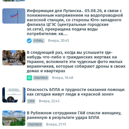
Информация для Луганска.. 05.08.26, в связи с
пониженным напряжением на водопроводной
насосной станции, со стороны Юго-западного
филиала ЦГЭС (центральные городские
эл.сети), прекращена подача воды
потребителям: кв....
Вчера, 20:45
ОФИЦ.
В следующий раз, когда вы услышите где-
нибудь что-либо о гражданских жертвах на
Украине, вспомните эти чудесные фото милых
вкраинчикив, которые собирают дроны в своих
домах и квартирах
Вчера, 16:48
ПАБЛИКИ
Опасность БПЛА и трудности оказания помощи:
как сегодня живут люди в «красной зоне»
Вчера, 22:43
СМИ
В Рубежном сотрудники ГАИ спасли женщину,
раненную в результате удара БПЛА
Вчера, 21:15
ПАБЛИКИ