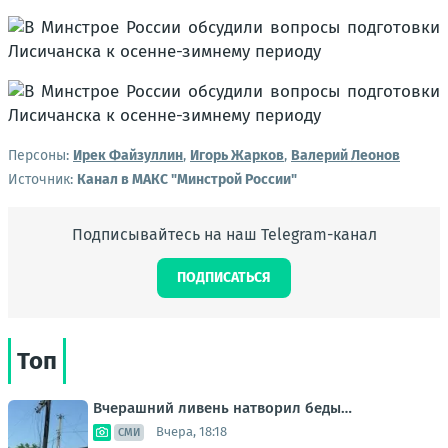
Персоны:
Ирек Файзуллин
,
Игорь Жарков
,
Валерий Леонов
Источник:
Канал в МАКС "Минстрой России"
Подписывайтесь на наш Telegram-канал
ПОДПИСАТЬСЯ
Топ
Вчерашний ливень натворил беды…
Вчера, 18:18
СМИ