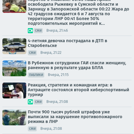
освободила Рыжевку в Сумской области и
Зарницу в Запорожской области 00:22 Жара до
42 градусов ожидается 6 и 7 августа по
территории ЛНР 00:41 Более 50%
подготовительных мероприятий к...
Вчера, 21:46
СМИ
4-летняя девочка пострадала в ДТП в
Старобельске
Вчера, 21:22
СМИ
В Рубежном сотрудники ГАИ спасли женщину,
раненную в результате удара БПЛА
Вчера, 21:15
ПАБЛИКИ
Реакция, стратегия и командная игра: в
Антраците состоялся второй киберспортивный
турнир
Вчера, 21:08
СМИ
Почти 900 тысяч рублей штрафов уже
выписали за нарушение противопожарного
режима в ЛНР
Вчера, 21:08
СМИ