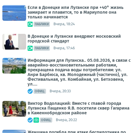
Если в Донецке или Луганске при +40° жизнь
замирает и плавится, то в Мариуполе она
только начинается
Вчера, 18:24
ПАБЛИКИ
В Донецке и Луганске внедряют московский
городской стандарт
Вчера, 17:46
ПАБЛИКИ
Информация для Луганска.. 05.08.2026, в связи с
аварийно-восстановительными работами,
прекращена подача воды потребителям: ул.
Анри Барбюса, кв. Молодежный (частично), ул.
Фестивальная, ул. Комбайная, ул. Бетховена,
ул....
Вчера, 20:33
ОФИЦ.
Виктор Водолацкий: Вместе с главой города
Луганска Пащенко Я.В. посетили сквер Гагарина
в Каменнобродском районе
Вчера, 20:22
ОФИЦ.
Женщина погибла при атаке беспилотника по