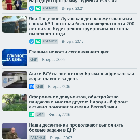
Народную программу "ЕДИНОЙ РОССИИ"
Вчера, 23:21
ЛУГАНСК
Яна Пащенко: Луганская детская музыкальная
школа № 1, которая была возведена почти 200
лет назад, будет реконструирована до конца
нынешнего года
Вчера, 23:15
ЛУГАНСК
Главные новости сегодняшнего дня:
Вчера, 23:06
СМИ
Атаки ВСУ на энергетику Крыма и африканская
жара: главное за день
Вчера, 22:36
СМИ
Оформление документов, обустройство
пандусов и многое другое: Народный фронт
активно помогает жителям Республики
Вчера, 22:16
СМИ
Наши десантники продолжают выполнять
боевые задачи в ДНР
Вчера, 22:07
ПАБЛИКИ