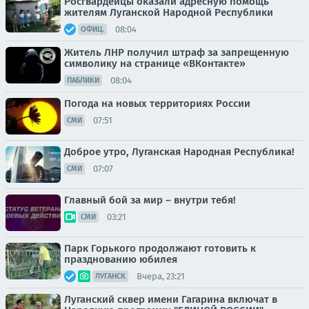
Росгвардейцы оказали адресную помощь
жителям Луганской Народной Республики
08:04
ОФИЦ.
Житель ЛНР получил штраф за запрещенную
символику на странице «ВКонтакте»
08:04
ПАБЛИКИ
Погода на новых территориях России
07:51
СМИ
Доброе утро, Луганская Народная Республика!
07:07
СМИ
Главный бой за мир – внутри тебя!
03:21
СМИ
Парк Горького продолжают готовить к
празднованию юбилея
Вчера, 23:21
ЛУГАНСК
Луганский сквер имени Гагарина включат в