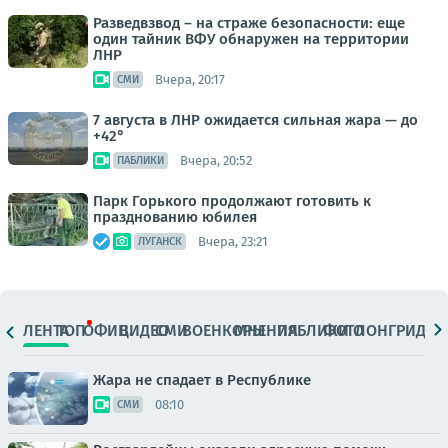
Разведвзвод – на страже безопасности: еще
один тайник ВФУ обнаружен на территории
ЛНР
Вчера, 20:17
СМИ
7 августа в ЛНР ожидается сильная жара — до
+42°
Вчера, 20:52
ПАБЛИКИ
Парк Горького продолжают готовить к
празднованию юбилея
Вчера, 23:21
ЛУГАНСК
ЛЕНТА
ТОП
ОФИЦ.
ВИДЕО
СМИ
ВОЕНКОРЫ
МНЕНИЯ
ПАБЛИКИ
ФОТО
ЛОНГРИДЫ
Жара не спадает в Республике
08:10
СМИ