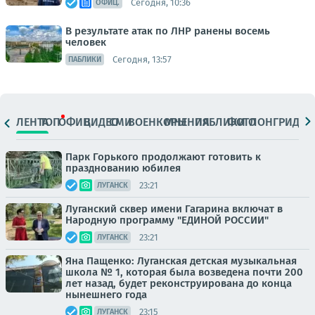
Сегодня, 10:36
ОФИЦ.
В результате атак по ЛНР ранены восемь
человек
Сегодня, 13:57
ПАБЛИКИ
ЛЕНТА
ТОП
ОФИЦ.
ВИДЕО
СМИ
ВОЕНКОРЫ
МНЕНИЯ
ПАБЛИКИ
ФОТО
ЛОНГРИДЫ
Парк Горького продолжают готовить к
празднованию юбилея
23:21
ЛУГАНСК
Луганский сквер имени Гагарина включат в
Народную программу "ЕДИНОЙ РОССИИ"
23:21
ЛУГАНСК
Яна Пащенко: Луганская детская музыкальная
школа № 1, которая была возведена почти 200
лет назад, будет реконструирована до конца
нынешнего года
23:15
ЛУГАНСК