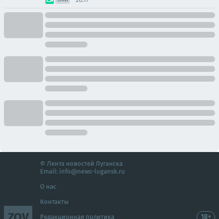
© Лента новостей Луганска
Email:
info@news-lugansk.ru
О нас
Контакты
ZOV
18+
Редакционная политика