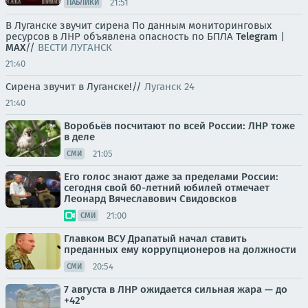
21:51
ПАБЛИКИ
В Луганске звучит сирена По данным мониторинговых
ресурсов в ЛНР объявлена опасность по БПЛА
Telegram
|
MAX
//
ВЕСТИ ЛУГАНСК
21:40
Сирена звучит в Луганске!//
Луганск 24
21:40
Воробьёв посчитают по всей России: ЛНР тоже
в деле
21:05
СМИ
Его голос знают даже за пределами России:
сегодня свой 60-летний юбилей отмечает
Леонард Вячеславович Свидовсков
21:00
СМИ
Главком ВСУ Драпатый начал ставить
преданных ему коррупционеров на должности
20:54
СМИ
7 августа в ЛНР ожидается сильная жара — до
+42°