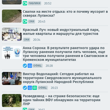
20:52
ПАБЛИКИ
Свалки на месте отдыха: кто и почему мусорит в
скверах Луганска?
20:45
СМИ
Красный Луч: новый индустриальный парк,
жилые кварталы и маршруты для туристов
20:34
СМИ
Анна Сорока: В результате ракетного удара по
Луганску ранения получили пять человек, еще
три человека получили ранения в Сватовском и
Кременском муниципалитетах
20:28
ОФИЦ.
Виктор Водолацкий: Сегодня работал на
территории Свердловского муниципального
округа Луганской Народной Республики
20:23
ОФИЦ.
Разведвзвод – на страже безопасности: еще
один тайник ВФУ обнаружен на территории
ЛНР
20:17
СМИ