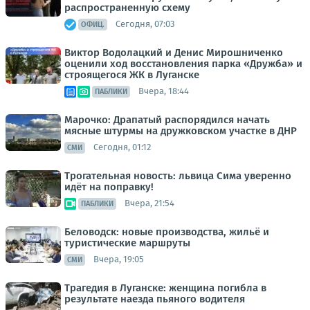
распространенную схему
Сегодня, 07:03
ОФИЦ.
Виктор Водолацкий и Денис Мирошниченко
оценили ход восстановления парка «Дружба» и
строящегося ЖК в Луганске
Вчера, 18:44
ПАБЛИКИ
Марочко: Драпатый распорядился начать
мясные штурмы на дружковском участке в ДНР
Сегодня, 01:12
СМИ
Трогательная новость: львица Сима уверенно
идёт на поправку!
Вчера, 21:54
ПАБЛИКИ
Беловодск: новые производства, жильё и
туристические маршруты
Вчера, 19:05
СМИ
Трагедия в Луганске: женщина погибла в
результате наезда пьяного водителя