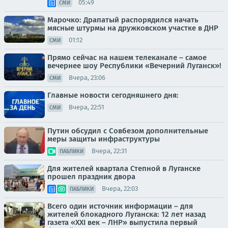
05:49
СМИ
Марочко: Драпатый распорядился начать
мясные штурмы на дружковском участке в ДНР
01:12
СМИ
Прямо сейчас на нашем телеканале – самое
вечернее шоу Республики «Вечерний Луганск»!
Вчера, 23:06
СМИ
Главные новости сегодняшнего дня:
Вчера, 22:51
СМИ
Путин обсудил с Совбезом дополнительные
меры защиты инфраструктуры
Вчера, 22:31
ПАБЛИКИ
Для жителей квартала Степной в Луганске
прошел праздник двора
Вчера, 22:03
ПАБЛИКИ
Всего один источник информации – для
жителей блокадного Луганска: 12 лет назад
газета «XXI век – ЛНР» выпустила первый