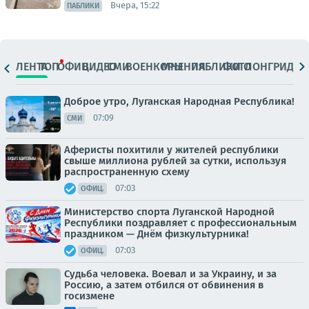
Вчера, 15:22
ПАБЛИКИ
ЛЕНТА
ТОП
ОФИЦ.
ВИДЕО
СМИ
ВОЕНКОРЫ
МНЕНИЯ
ПАБЛИКИ
ФОТО
ЛОНГРИДЫ
Доброе утро, Луганская Народная Республика!
07:09
СМИ
Аферисты похитили у жителей республики
свыше миллиона рублей за сутки, используя
распространенную схему
07:03
ОФИЦ.
Министерство спорта Луганской Народной
Республики поздравляет с профессиональным
праздником — Днём физкультурника!
07:03
ОФИЦ.
Судьба человека. Воевал и за Украину, и за
Россию, а затем отбился от обвинения в
госизмене