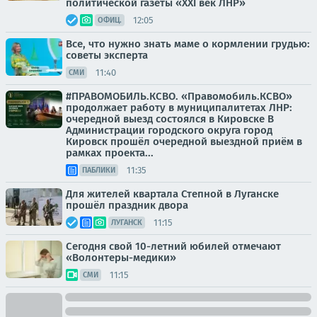
политической газеты «XXI век ЛНР»
12:05
ОФИЦ.
Все, что нужно знать маме о кормлении грудью:
советы эксперта
11:40
СМИ
#ПРАВОМОБИЛЬ.КСВО. «Правомобиль.КСВО»
продолжает работу в муниципалитетах ЛНР:
очередной выезд состоялся в Кировске В
Администрации городского округа город
Кировск прошёл очередной выездной приём в
рамках проекта...
11:35
ПАБЛИКИ
Для жителей квартала Степной в Луганске
прошёл праздник двора
11:15
ЛУГАНСК
Сегодня свой 10-летний юбилей отмечают
«Волонтеры-медики»
11:15
СМИ