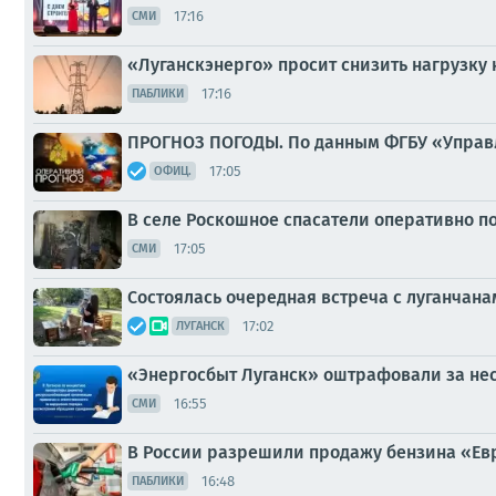
17:16
СМИ
«Луганскэнерго» просит снизить нагрузку 
17:16
ПАБЛИКИ
ПРОГНОЗ ПОГОДЫ. По данным ФГБУ «Управл
17:05
ОФИЦ.
В селе Роскошное спасатели оперативно п
17:05
СМИ
Состоялась очередная встреча с луганчан
17:02
ЛУГАНСК
«Энергосбыт Луганск» оштрафовали за не
16:55
СМИ
В России разрешили продажу бензина «Евр
16:48
ПАБЛИКИ