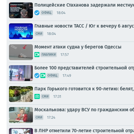
Полицейские Стаханова задержали местну
18:04
ОФИЦ.
Главные новости ТАСС / Юг к вечеру 6 авгус
18:04
СМИ
Момент атаки судна у берегов Одессы
17:57
ПАБЛИКИ
Более 100 представителей строительной о
17:49
ОФИЦ.
Парк Горького готовится к 90-летию: белят
17:31
СМИ
Москалькова: удару ВСУ по гражданским о
17:24
СМИ
В ЛНР отметили 70-летие строительной отр