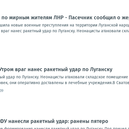
 по мирным жителям ЛНР - Пасечник сообщил о же
шила новые военные преступления на территории Луганской народ
враг нанес ракетный удар по Луганску. Неонацисты атаковали скл
Утром враг нанес ракетный удар по Луганску
ный удар по Луганску. Неонацисты атаковали складское помещение
овек, они оперативно доставлены в лечебные учреждения.В Сватов
39
ВФУ нанесли ракетный удар: ранены пятеро
ие формирования нанесли ракетный удар по Луганску. Под прицел 